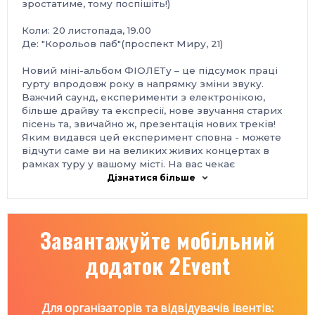
зростатиме, тому поспішіть!)
Коли: 20 листопада, 19.00
Де: "Корольов паб"(проспект Миру, 21)
Новий міні-альбом ФІОЛЕТу – це підсумок праці
гурту впродовж року в напрямку зміни звуку.
Важчий саунд, експерименти з електронікою,
більше драйву та експресії, нове звучання старих
пісень та, звичайно ж, презентація нових треків!
Яким видався цей експеримент сповна - можете
відчути саме ви на великих живих концертах в
рамках туру у вашому місті. На вас чекає
абсолютно нова програма та кращі пісні ФІОЛЕТу
Дізнатися більше
за 7 років існування гурту, ви не можете цього
пропустити!
Завантажуйте мобільний
В 2009-му гурт зібрався, щоб грати музику для
себе та своїх друзів. За півроку вони розігрівали
додаток 2Event
тисячний зал перед «Бумбоксом», а вже сьогодні
ФІОЛЕТ — один з найпопулярніших концертуючих
гуртів України. На рахунку команди – три
повноцінні студійні альбоми, декілька EP, активні
Для організаторів та відвідувачів івентів:
радіо- та телеротації.