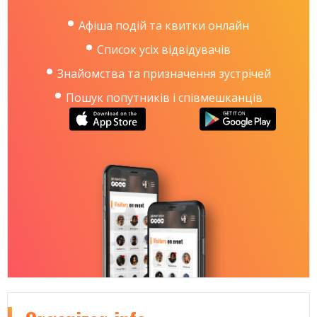
За спиною у ФІОЛЕТу досвід 4-ох всеукраїнських
турів, закордонні виступи, сотні фестивальних
Афіша подій та квитки онлайн
сетів, сольних концертів та активна фан-спільнота
Список усіх відвідувачів
#фіолетfamily
.
Знайомства та призначення зустрічей
Пошук попутників і співмешканців