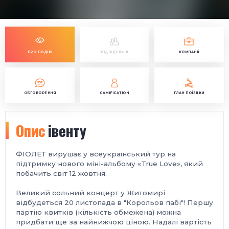
ПРО ПОДІЮ
ВІДВІДУВАЧІ
КОМПАНІЇ
ОБГОВОРЕННЯ
GAMIFICATION
ПЛАН ПОЇЗДКИ
Опис
івенту
ФІОЛЕТ вирушає у всеукраїнський тур на
підтримку нового міні-альбому «Truе Love», який
побачить світ 12 жовтня.
Великий сольний концерт у Житомирі
відбудеться 20 листопада в "Корольов пабі"! Першу
партію квитків (кількість обмежена) можна
придбати ще за найнижчою ціною. Надалі вартість