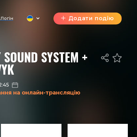
Додати подію
Логін
 SOUND SYSTEM +
VYK
2:45
ання на онлайн-трансляцію