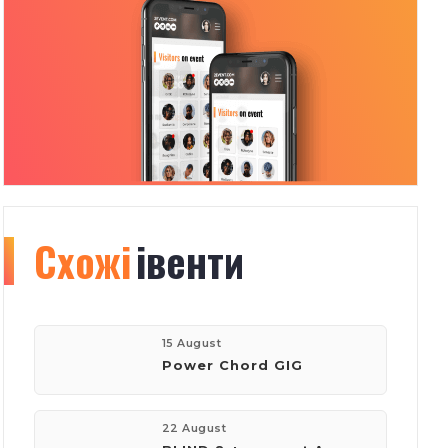
Схожі
Organizer
івенти
info
154
15 August
Power Chord GIG
івентів
22 August