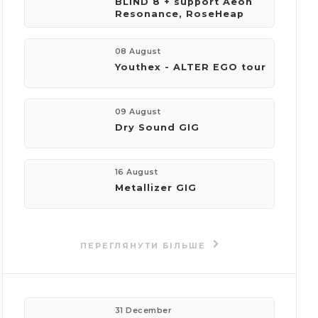
BLIND 8 + support Aeon
Resonance, RoseHeap
компанія:
AZH
08 August
Youthex - ALTER EGO tour
телефон:
+380638737306
09 August
Dry Sound GIG
пошта:
promo@azh.com.ua
16 August
Metallizer GIG
Події
організатора
ПЕРЕГЛЯНУТИ БІЛЬШЕ
31 December