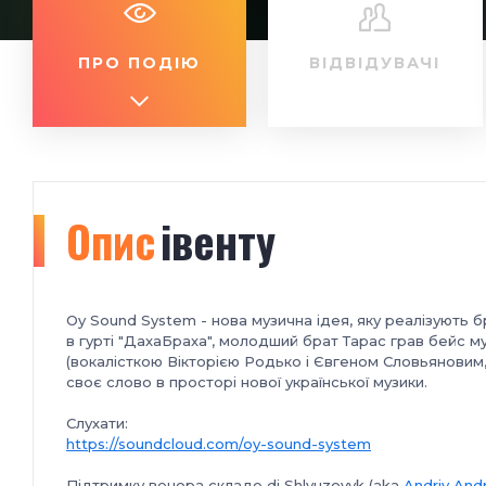
ПРО ПОДІЮ
ВІДВІДУВАЧІ
Опис
івенту
Oy Sound System - нова музична ідея, яку реалізують 
в гурті "ДахаБраха", молодший брат Тарас грав бейс м
(вокалісткою Вікторією Родько і Євгеном Словьяновим, 
своє слово в просторі нової української музики.
Слухати:
https://soundcloud.com/oy-sound-system
Підтримку вечора складе dj Shlyuzovyk (aka
Andriy And