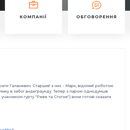
КОМПАНІЇ
ОБГОВОРЕННЯ
брати Галаневич. Старший з них - Марк, відомий роботою
узику в забої андеграунду. Тепер з парою однодумців
учасником гурту "Реве та Стогне") вони готові сказати
rushkiv
).