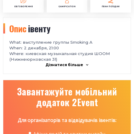
ОБГОВОРЕННЯ
GAMIFICATION
ПЛАН ПОЇЗДКИ
Опис
івенту
What: выступление группы Smoking A
When: 2 декабря, 21:00
Where: киевская музыкальная студия ШООМ
(Нижнеюрковская 31)
Дізнатися більше
Завантажуйте мобільний
додаток 2Event
Для організаторів та відвідувачів івентів: