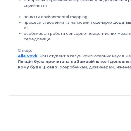
сприйняття
поняття environmental mapping
процеси створення та написання сценарію додатків
дії
особливості роботи сенсорно-перцептивних механізм
середовище
Cпікер:
Alla Vovk
, PhD студент в галузі комп'ютерних наук в 
Лекція була прочитана на Зимовій школі доповне
Кому буде цікаво:
розробникам, дизайнерам, інженер
технологію в освіті або бізнесі.
Для кращого сприйняття лекції бажано мати поверхнев
мінімально сприймати англійську мову.
Також буде працювати демо-зона з HTC Vive де кожен
додатків.
Вартість до 14.02 включно - 150 грн, та з 15.02 - 200 грн