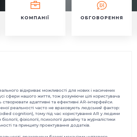
КОМПАНІЇ
ОБГОВОРЕННЯ
еального відкриває можливості для нових і насичених
усі сфери нашого життя, тож розуміючи цілі користувача
ь створювати адаптивні та ефективні AR-інтерфейси.
еної реальності часто не враховують людський фактор:
odied cognition), тому під час користування AR у людини
іології, фізіології, психології дизайну та журналістики
ості та принципу проектування додатків.
альності, враховуючи базові механізми чуттєвого