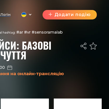
Додати подію
Логін
#ar #vr #sensoramalab
ial hashtag:
ЙСИ: БАЗОВІ
ЧУТТЯ
:00
ання на онлайн-трансляцію