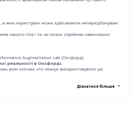
, в яких користувач може здійснювати непередбачувані
ів нашого тіла і те, як мозок сприймає навколишнє
Performance Augmentation Lab (Оксфорд)
ної реальності в Оксфорді.
ам, всім охочим, хто планує використовувати цю
е уявлення про доповнену реальність і готовність
Дізнатися більше
 учасник зможе протестувати можливості девайсів та