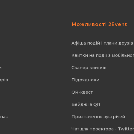
я
Можливості 2Event
Афіша подій і плани друзів
Квитки на події з мобільно
м
Cканер квитків
орів
Підрядники
QR-квест
Бейджі з QR
 нас
Призначення зустрічей
Чат для проектора - Twitter