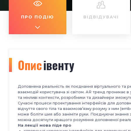
ПРО ПОДІЮ
ВІДВІДУВАЧІ
Опис
івенту
Доповнена реальність як поєднання віртуального та р
взаємодій користувача зі світом. AR тренд проникає в 
та мінливі контексти, розробники та дизайнери зможут
Сучасні процеси проектування інтерфейсів для доповн
відчуття свого тіла та взаємозв’язку розуму з ним (emb
може боліти шия або заніміти руки. Поєднуючи знання з б
можна досягнути кращого розуміння доповненої реальн
На лекції мова піде про
створення керованих інтерфейсів для доповненої ре