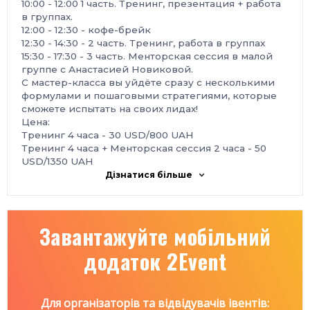
10:00 - 12:00 1 часть. Тренинг, презентация + работа
в группах.
12:00 - 12:30 - кофе-брейк
12:30 - 14:30 - 2 часть. Тренинг, работа в группах
15:30 - 17:30 - 3 часть. Менторская сессия в малой
группе с Анастасией Новиковой.
С мастер-класса вы уйдёте сразу с несколькими
формулами и пошаговыми стратегиями, которые
сможете испытать на своих лидах!
Цена:
Тренинг 4 часа - 30 USD/800 UAH
Тренинг 4 часа + Менторская сессия 2 часа - 50
USD/1350 UAH
1 часть. Главные теоретические вопросы:
Дізнатися більше
- Как НЕ нужно возвращать лиды в воронку
- Формула follow-up: как выйти на контакт, а не
надоесть
Завантажуйте мобільний
- Факты и кейсы: почему клиенты исчезают?
- Секретный ингредиент: без чего не сваришь
додаток 2Event
хороший follow-up?
- Як использовать тригеры и где их искать?
Что будет из практики?
2 часть. В мини-группах вы отработаете:
Для організаторів та відвідувачів івентів:
- Как выбирать информацию для follow-up и