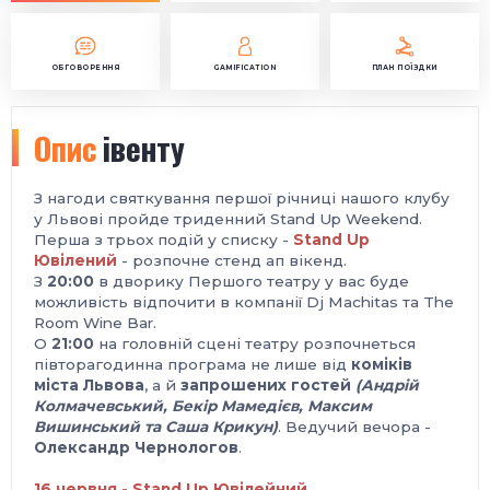
ОБГОВОРЕННЯ
GAMIFICATION
ПЛАН ПОЇЗДКИ
Опис
івенту
З нагоди святкування першої річниці нашого клубу
у Львові пройде триденний
Stand Up Weekend.
Перша з трьох подій у списку -
Stand Up
Ювілений
-
розпочне стенд ап вікенд.
З
20:00
в дворику Першого театру у вас буде
можливість відпочити в компанії Dj Machitas та The
Room Wine Bar.
О
21:00
на головній сцені театру розпочнеться
півторагодинна програма не лише від
коміків
міста Львова
, а й
запрошених гостей
(Андрій
Колмачевський, Бекір Мамедієв, Максим
Вишинський та Саша Крикун)
. Ведучий вечора -
Олександр Чернологов
.
16 червня - Stand Up Ювілейний