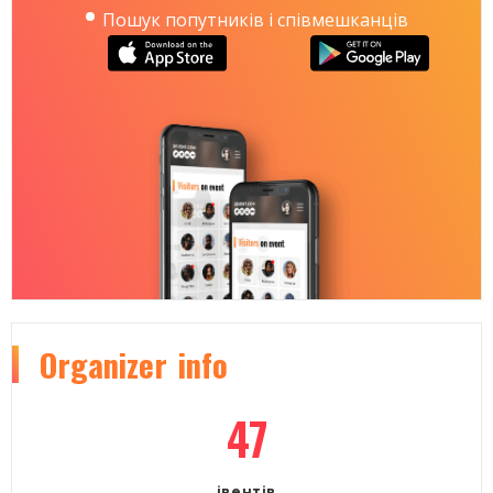
Пошук попутників і співмешканців
Organizer
info
47
івентів