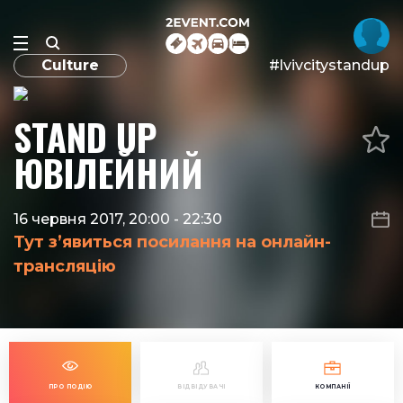
Culture
#lvivcitystandup
STAND UP
ЮВІЛЕЙНИЙ
16 червня 2017, 20:00
-
22:30
Тут з’явиться посилання на онлайн-
трансляцію
ПРО ПОДІЮ
ВІДВІДУВАЧІ
КОМПАНІЇ