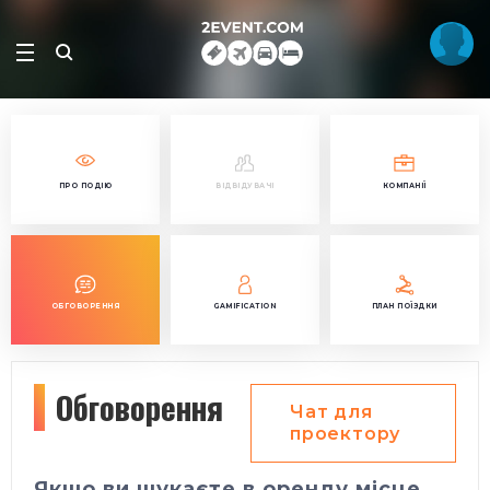
ПРО ПОДІЮ
ВІДВІДУВАЧІ
КОМПАНІЇ
ОБГОВОРЕННЯ
GAMIFICATION
ПЛАН ПОЇЗДКИ
Обговорення
Чат для
проектору
Якщо ви шукаєте в оренду місце