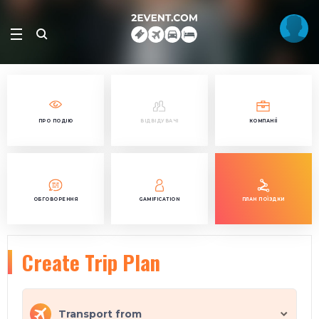
ПРО ПОДІЮ
ВІДВІДУВАЧІ
КОМПАНІЇ
ОБГОВОРЕННЯ
GAMIFICATION
ПЛАН ПОЇЗДКИ
Create Trip Plan
Transport from