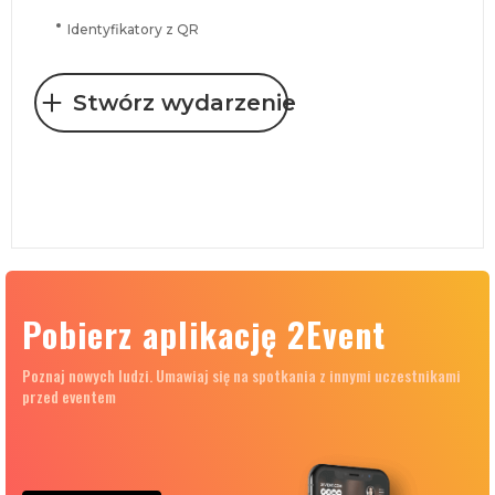
Identyfikatory z QR
Stwórz wydarzenie
Pobierz aplikację 2Event
Poznaj nowych ludzi. Umawiaj się na spotkania z innymi uczestnikami
przed eventem