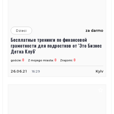
za darmo
Dzieci
Бесплатные тренинги по финансовой
грамотности для подростков от 'Это Бизнес
Детка Клуб'
0
0
0
goście:
Z mojego miasta:
Znajomi:
26.06.21
Kyiv
16:29