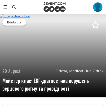
Edukacja
20 August
Odesa, Medical Hub Odrex
Майстер клас: ЕКГ-діагностика порушень
серцевого ритму та провідності