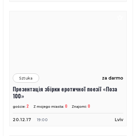
za darmo
Sztuka
Презентація збірки еротичної поезії «Поза
100»
2
0
0
goście:
Z mojego miasta:
Znajomi:
20.12.17
Lviv
19:00