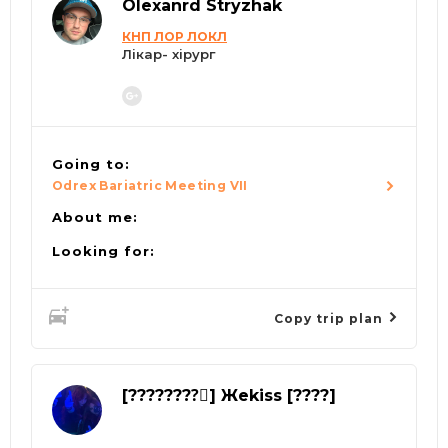
Olexanrd Stryzhak
КНП ЛОР ЛОКЛ
Лікар- хірург
Going to:
Odrex Bariatric Meeting VII
About me:
Looking for:
Copy trip plan
[????????⃤] Жekiss [????]