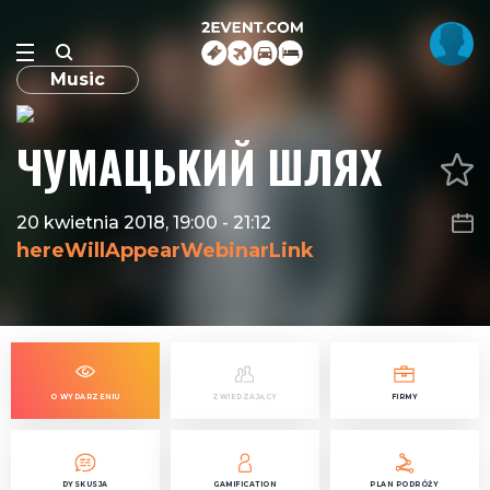
Music
ЧУМАЦЬКИЙ ШЛЯХ
20 kwietnia 2018, 19:00
-
21:12
hereWillAppearWebinarLink
O WYDARZENIU
ZWIEDZAJĄCY
FIRMY
DYSKUSJA
GAMIFICATION
PLAN PODRÓŻY