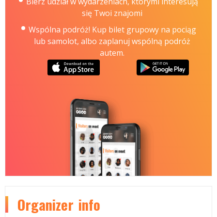
Bierz udział w wydarzeniach, którymi interesują
się Twoi znajomi
Wspólna podróż! Kup bilet grupowy na pociąg
lub samolot, albo zaplanuj wspólną podróż
autem.
Organizer
info