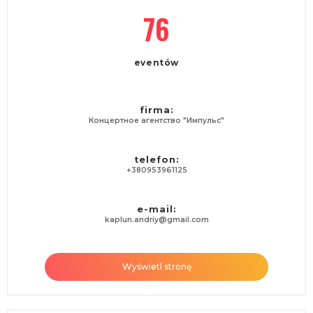
76
eventów
firma:
Концертное агентство "Импульс"
telefon:
+380953961125
e-mail:
kaplun.andriy@gmail.com
Wyświetl stronę