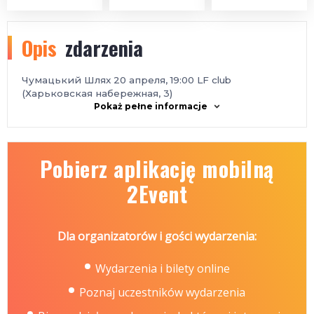
Opis
zdarzenia
Чумацький Шлях 20 апреля, 19:00 LF club
(Харьковская набережная, 3)
Pokaż pełne informacje
Pobierz aplikację mobilną
2Event
Dla organizatorów i gości wydarzenia:
Wydarzenia i bilety online
Poznaj uczestników wydarzenia