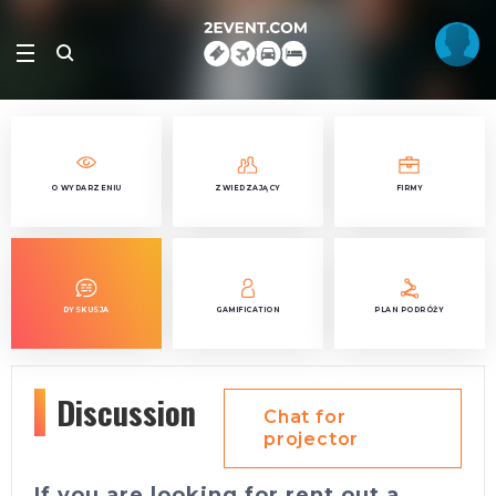
O WYDARZENIU
ZWIEDZAJĄCY
FIRMY
DYSKUSJA
GAMIFICATION
PLAN PODRÓŻY
Discussion
Chat for
projector
If you are looking for rent out a