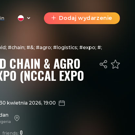
Dodaj wydarzenie
in
ld; #chain; #&; #agro; #logistics; #expo; #;
LD CHAIN & AGRO
EXPO (NCCAL EXPO
30 kwietnia 2026, 19:00
adan
igeria
0
friends: