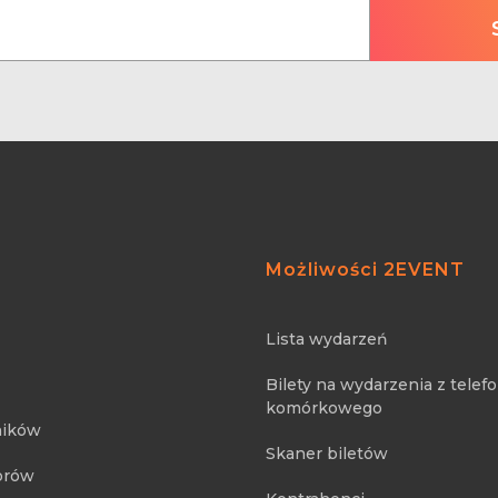
Możliwości 2EVENT
Lista wydarzeń
Bilety na wydarzenia z telef
komórkowego
ników
Skaner biletów
orów