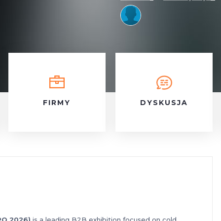
FIRMY
DYSKUSJA
XPO 2026)
is a leading B2B exhibition focused on cold