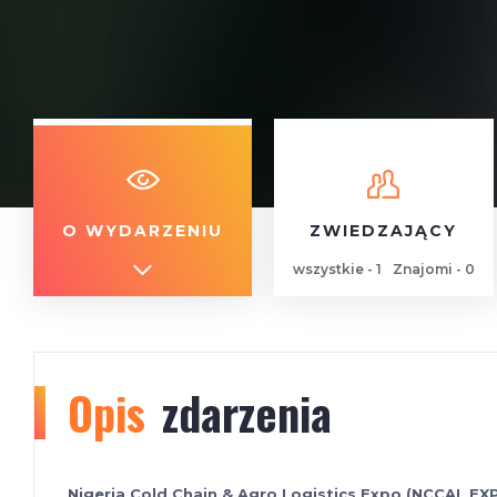
O WYDARZENIU
ZWIEDZAJĄCY
wszystkie - 1
Znajomi - 0
Opis
zdarzenia
Nigeria Cold Chain & Agro Logistics Expo (NCCAL E