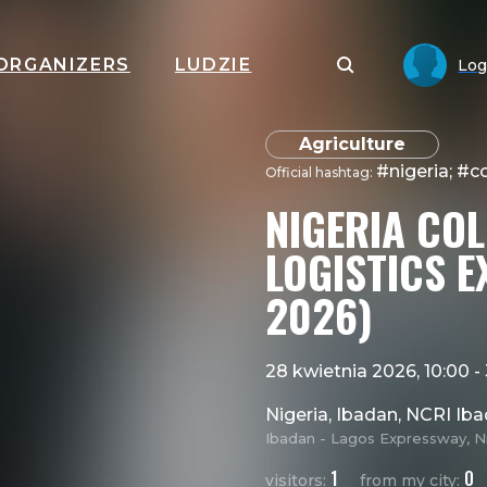
ORGANIZERS
LUDZIE
Log
Agriculture
#nigeria; #co
Official hashtag:
NIGERIA CO
LOGISTICS 
2026)
28 kwietnia 2026, 10:00
-
Nigeria, Ibadan, NCRI Ib
Ibadan - Lagos Expressway, N
1
0
visitors:
from my city: