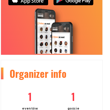
Organizer
info
1
1
eventów
goście