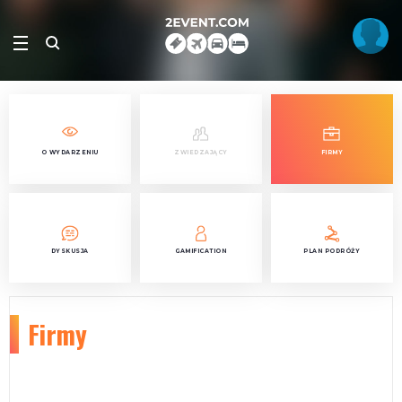
O WYDARZENIU
ZWIEDZAJĄCY
FIRMY
DYSKUSJA
GAMIFICATION
PLAN PODRÓŻY
Firmy