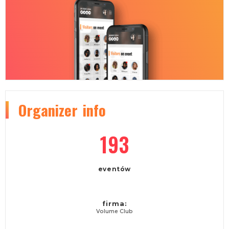
Organizer
info
193
eventów
firma:
Volume Club