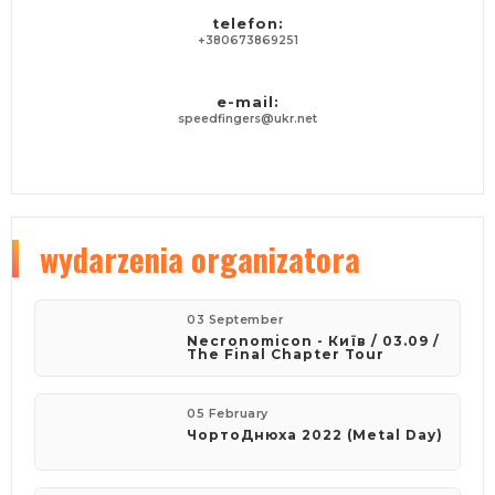
telefon:
+380673869251
e-mail:
speedfingers@ukr.net
wydarzenia organizatora
03 September
Necronomicon - Київ / 03.09 /
The Final Chapter Tour
05 February
ЧортоДнюха 2022 (Metal Day)