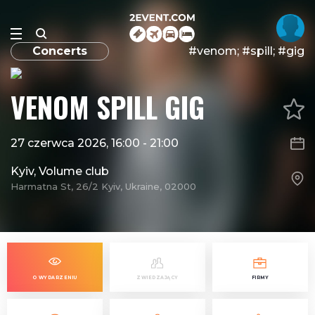
Concerts
#​venom; #spill; #gig
​VENOM SPILL GIG
27 czerwca 2026, 16:00
-
21:00
Kyiv, Volume club
Harmatna St, 26/2 Kyiv, Ukraine, 02000
O WYDARZENIU
ZWIEDZAJĄCY
FIRMY