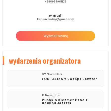
+380953961125
e-mail:
kaplun.andriy@gmail.com
Wyświetl stronę
wydarzenia organizatora
07 November
FONTALIZA 7 ноября Jazzter
11 November
Pushkin Klezmer Band 11
ноября Jazzter