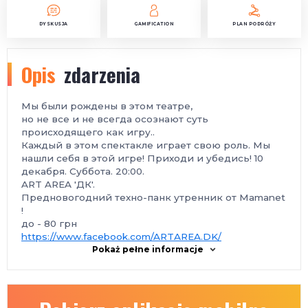
DYSKUSJA
GAMIFICATION
PLAN PODRÓŻY
Opis
zdarzenia
Мы были рождены в этом театре,
но не все и не всегда осознают суть
происходящего как игру..
Каждый в этом спектакле играет свою роль. Мы
нашли себя в этой игре! Приходи и убедись! 10
декабря. Суббота. 20:00.
ART AREA 'ДК'.
Предновогодний техно-панк утренник от Mamanet
!
до - 80 грн
https://www.facebook.com/ARTAREA.DK/
Pokaż pełne informacje