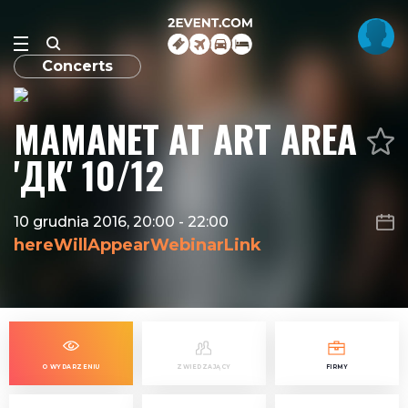
Concerts
MAMANET AT ART AREA
'ДК' 10/12
10 grudnia 2016, 20:00
-
22:00
hereWillAppearWebinarLink
O WYDARZENIU
ZWIEDZAJĄCY
FIRMY