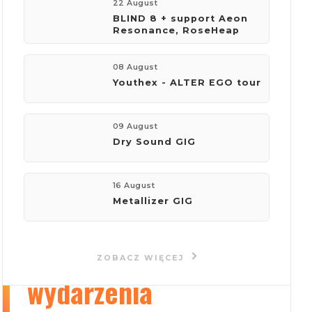
22 August
BLIND 8 + support Aeon
Resonance, RoseHeap
firma:
Концертное агентство "Импульс"
08 August
Youthex - ALTER EGO tour
telefon:
+380953961125
09 August
Dry Sound GIG
e-mail:
kaplun.andriy@gmail.com
16 August
Metallizer GIG
Wyświetl stronę
ZOBACZ WIĘCEJ
wydarzenia