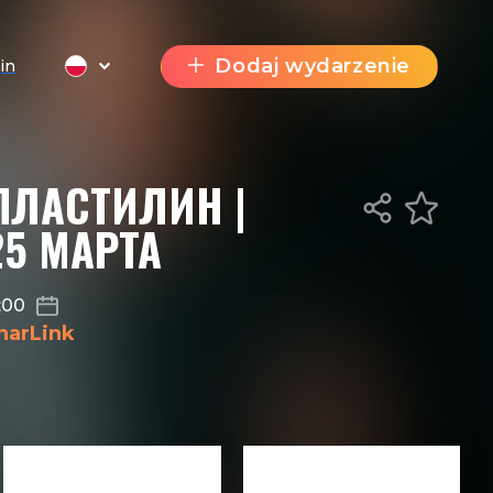
Dodaj wydarzenie
in
ПЛАСТИЛИН |
25 МАРТА
:00
narLink