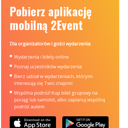
Pobierz aplikację
mobilną 2Event
Dla organizatorów i gości wydarzenia:
Wydarzenia i bilety online
Poznaj uczestników wydarzenia
Bierz udział w wydarzeniach, którymi
interesują się Twoi znajomi
Wspólna podróż! Kup bilet grupowy na
pociąg lub samolot, albo zaplanuj wspólną
podróż autem.