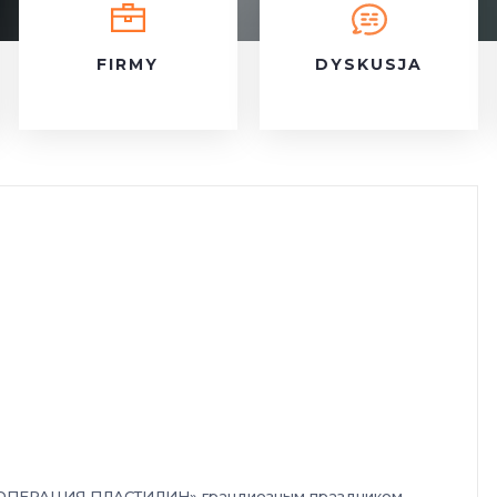
FIRMY
DYSKUSJA
па «ОПЕРАЦИЯ ПЛАСТИЛИН» грандиозным праздником