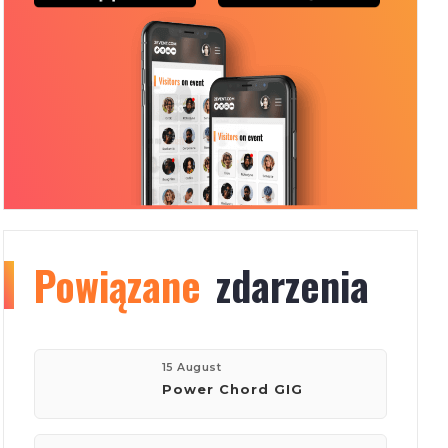
Powiązane
Organizer
info
zdarzenia
76
15 August
Power Chord GIG
eventów