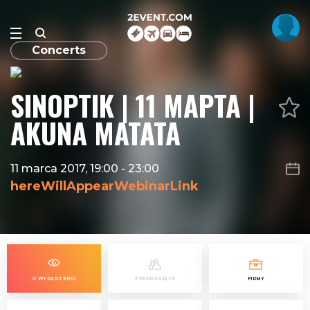
Concerts
SINOPTIK | 11 МАРТА |
AKUNA MATATA
11 marca 2017, 19:00
-
23:00
hereWillAppearWebinarLink
O WYDARZENIU
ZWIEDZAJĄCY
FIRMY