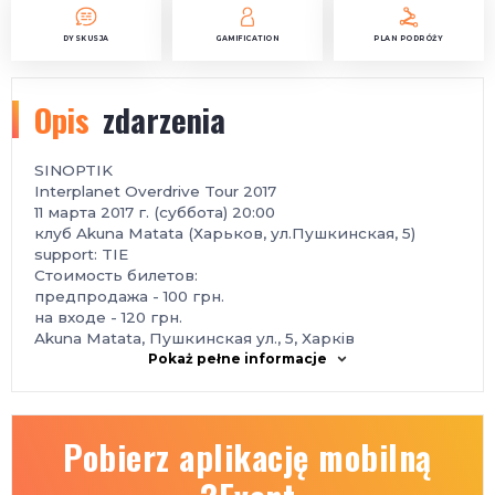
DYSKUSJA
GAMIFICATION
PLAN PODRÓŻY
Opis
zdarzenia
SINOPTIK
Interplanet Overdrive Tour 2017
11 марта 2017 г. (суббота) 20:00
клуб Akuna Matata (Харьков, ул.Пушкинская, 5)
support: TIE
Стоимость билетов:
предпродажа - 100 грн.
на входе - 120 грн.
Akuna Matata, Пушкинская ул., 5, Харкiв
Pokaż pełne informacje
Pobierz aplikację mobilną