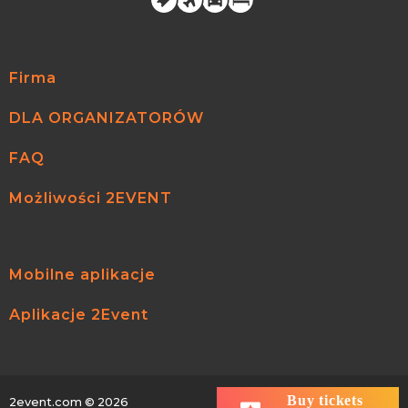
Firma
DLA ORGANIZATORÓW
FAQ
Możliwości 2EVENT
Mobilne aplikacje
Aplikacje 2Event
Buy tickets
2event.com
© 2026
All rights reserved.