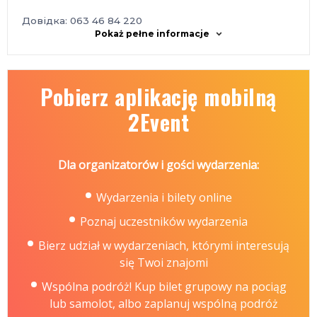
Довідка: 063 46 84 220
Pokaż pełne informacje
Pobierz aplikację mobilną
2Event
Dla organizatorów i gości wydarzenia:
Wydarzenia i bilety online
Poznaj uczestników wydarzenia
Bierz udział w wydarzeniach, którymi interesują
się Twoi znajomi
Wspólna podróż! Kup bilet grupowy na pociąg
lub samolot, albo zaplanuj wspólną podróż