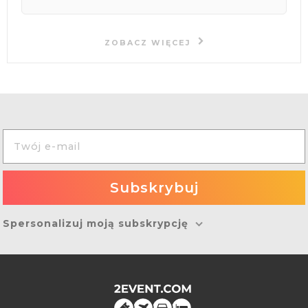
ZOBACZ WIĘCEJ
Spersonalizuj moją subskrypcję