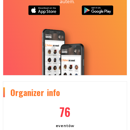
autem.
Organizer
info
76
eventów