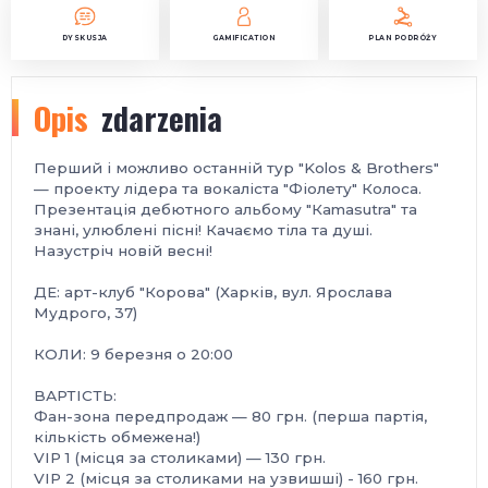
DYSKUSJA
GAMIFICATION
PLAN PODRÓŻY
Opis
zdarzenia
Перший і можливо останній тур "Kolos & Brothers"
— проекту лідера та вокаліста "Фіолету" Колоса.
Презентація дебютного альбому "Кamasutra" та
знані, улюблені пісні! Качаємо тіла та душі.
Назустріч новій весні!
ДЕ: арт-клуб "Корова" (Харків, вул. Ярослава
Мудрого, 37)
КОЛИ: 9 березня о 20:00
ВАРТІСТЬ:
Фан-зона передпродаж — 80 грн. (перша партія,
кількість обмежена!)
VIP 1 (місця за столиками) — 130 грн.
VIP 2 (місця за столиками на узвишші) - 160 грн.