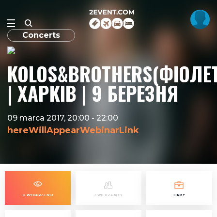
Concerts
KOLOS&BROTHERS(ФІОЛЕ
| ХАРКІВ | 9 БЕРЕЗНЯ
09 marca 2017, 20:00
-
22:00
hereWillAppearWebinarLink
O WYDARZENIU
ZWIEDZAJĄCY
FIRMY