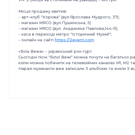
Місця продажу квитків:
- арт-клуб "Корова" (вул.Ярослава Мудрого, 37);
- магазин МЯСО (вул.Пушкінська, 5)
- магазин МЯСО (вул. Академіка Павлова,144-б);
- каса в переході метро "Історичний Музей";
- онлайн на сайті
https://2event.com
«Біла Вежа» - український рок-гурт.
Сьогодні пісні "Білої Вежі" можна почути на багатьох р
кліпи можна побачити на телевізійних каналах М1, М2 т
Наразі музиканти вже записали 3 альбоми та зняли 5 ві
у шостому сезоні національного співочого шоу «Х-Фак
концертами, є учасником найвідоміших українських фес