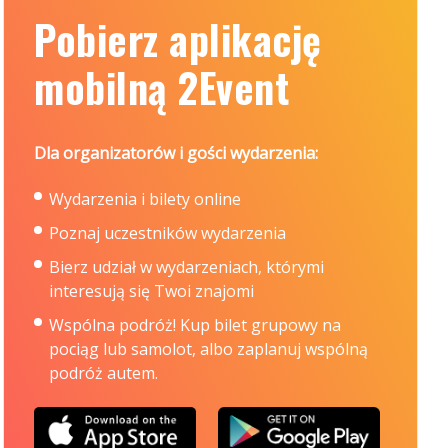
Pobierz aplikację
mobilną 2Event
Dla organizatorów i gości wydarzenia:
Wydarzenia i bilety online
Poznaj uczestników wydarzenia
Bierz udział w wydarzeniach, którymi
interesują się Twoi znajomi
Wspólna podróż! Kup bilet grupowy na
pociąg lub samolot, albo zaplanuj wspólną
podróż autem.