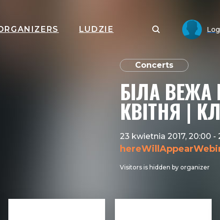
ORGANIZERS
LUDZIE
Log
Concerts
БІЛА ВЕЖА 
КВІТНЯ | К
23 kwietnia 2017, 20:00
-
hereWillAppearWebi
Visitors is hidden by organizer