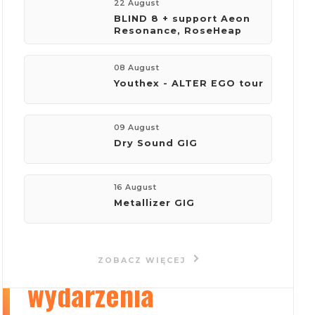
22 August
BLIND 8 + support Aeon
Resonance, RoseHeap
firma:
Концертное агентство "Импульс"
08 August
Youthex - ALTER EGO tour
telefon:
+380953961125
09 August
Dry Sound GIG
e-mail:
kaplun.andriy@gmail.com
16 August
Metallizer GIG
Wyświetl stronę
ZOBACZ WIĘCEJ
wydarzenia