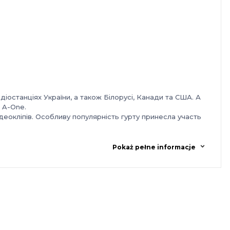
адіостанціях України, а також Білорусі, Канади та США. А
а A-One.
деокліпів. Особливу популярність гурту принесла участь
тор». «Біла Вежа» багато гастролює з сольними
тивалів.
Pokaż pełne informacje