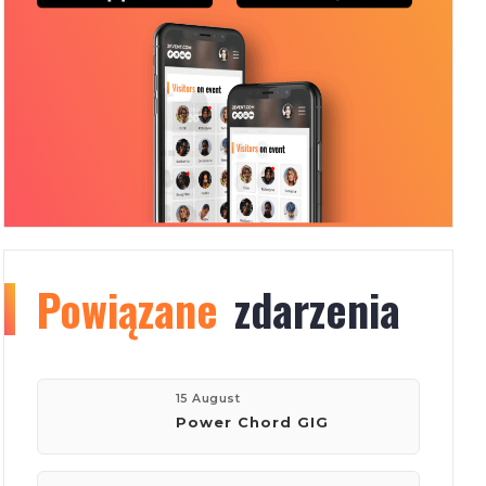
Powiązane
Organizer
info
zdarzenia
76
15 August
Power Chord GIG
eventów