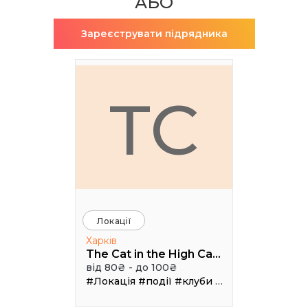
АБО
Зареєструвати підрядника
TC
Локації
Харків
The Cat in the High Castle
від 80₴ - до 100₴
#Локація
#події
#клуби
#Зал