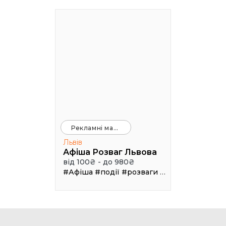
Рекламні майданчики
Львів
Афіша Розваг Львова
від 100₴ - до 980₴
#Афіша
#події
#розваги
#клуби
#рестор