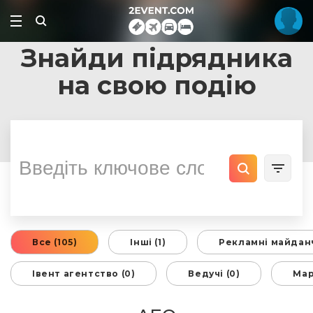
Знайди підрядника
на свою подію
Все (105)
Інші (1)
Рекламні майданч
Івент агентство (0)
Ведучі (0)
Мар