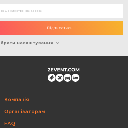
брати налаштування
Компанія
Організаторам
FAQ