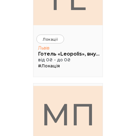
Локації
Львів
Готель «Leopolis», внутрішній дворик, вул. Театральна, 16, м. Львів
від 0₴ - до 0₴
#Локація
МП