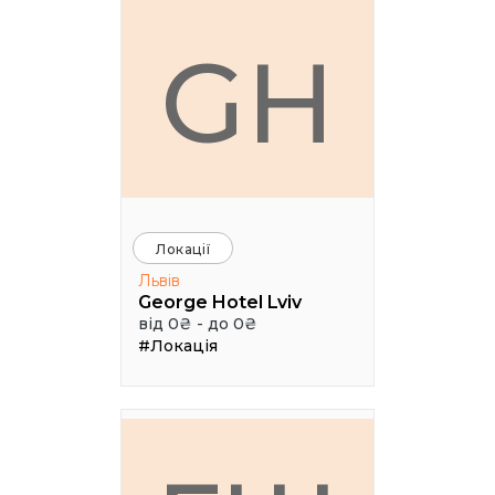
GH
Локації
Львів
George Hotel Lviv
від 0₴ - до 0₴
#Локація