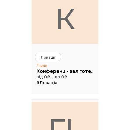
К
Локації
Львів
Конференц - зал готелю ТАУРУС
від 0₴ - до 0₴
#Локація
ГL