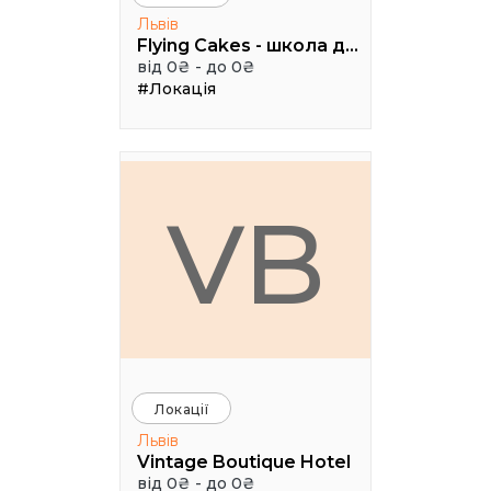
Львів
Flying Cakes - школа дизайну
від 0₴ - до 0₴
#Локація
VB
Локації
Львів
Vintage Boutique Hotel
від 0₴ - до 0₴