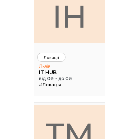
IH
Локації
Львів
IT HUB
від 0₴ - до 0₴
#Локація
TM