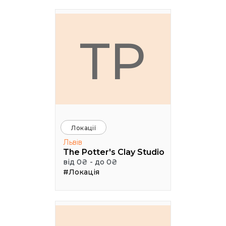
TP
Локації
Львів
The Potter's Clay Studio
від 0₴ - до 0₴
#Локація