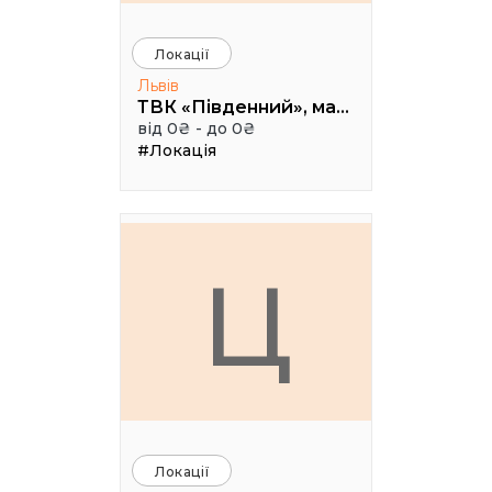
Локації
Львів
ТВК «Південний», малий конференц зал
від 0₴ - до 0₴
#Локація
Ц
Локації