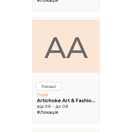
#Локація
AA
Локації
Львів
Artichoke Art & Fashion School
від 0₴ - до 0₴
#Локація