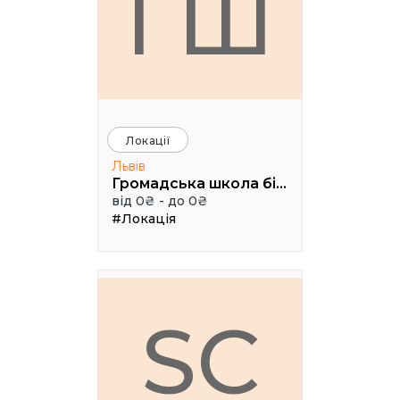
ГШ
Локації
Львів
Громадська школа бізнесу
від 0₴ - до 0₴
#Локація
SC