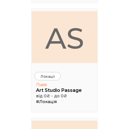
AS
Локації
Львів
Art Studio Passage
від 0₴ - до 0₴
#Локація