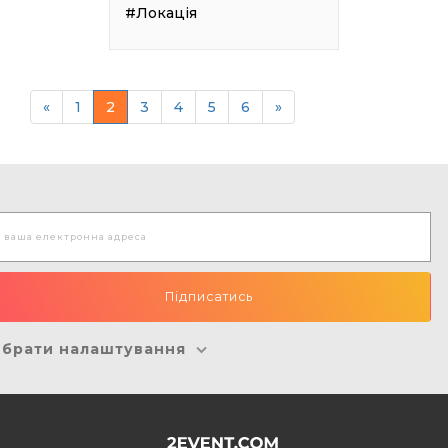
#Локація
«
1
2
3
4
5
6
»
брати налаштування