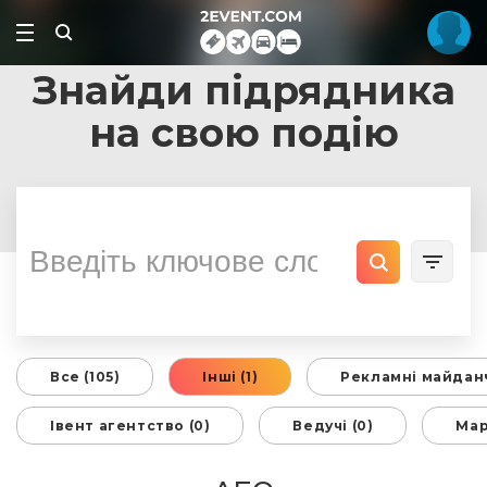
Знайди підрядника
на свою подію
Все (105)
Інші (1)
Рекламні майданч
Івент агентство (0)
Ведучі (0)
Мар