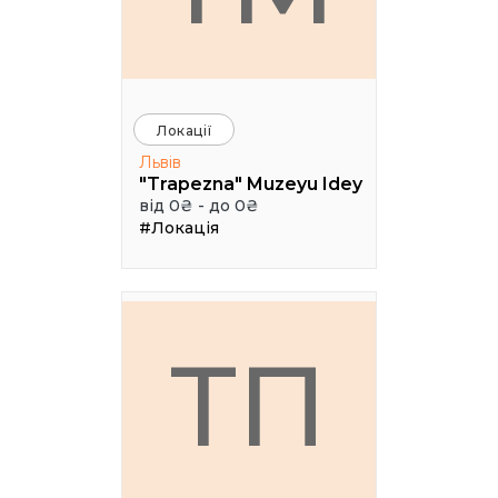
Локації
Львів
"Trapezna" Muzeyu Idey
від 0₴ - до 0₴
#Локація
ТП