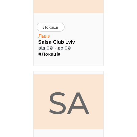
Локації
Львів
Salsa Club Lviv
від 0₴ - до 0₴
#Локація
SA