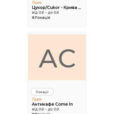
Львів
Цукор/Cukor - Крива Липа, 3
від 0₴ - до 0₴
#Локація
АC
Локації
Львів
Антикафе Come In
від 0₴ - до 0₴