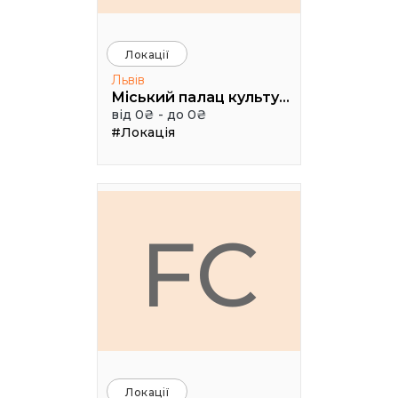
Локації
Львів
Міський палац культури імені Гната Хоткевича, мала зала
від 0₴ - до 0₴
#Локація
FC
Локації