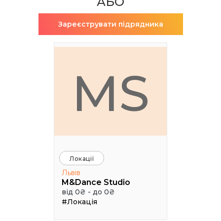
АБО
Зареєструвати підрядника
MS
Локації
Львів
M&Dance Studio
від 0₴ - до 0₴
#Локація