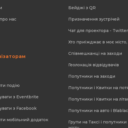
и
Бейджі з QR
про нас
Призначення зустрічей
Чат для проектора - Twitter
Хто приїжджає в моє місто, 
Співмешканці на заходи
нізаторам
Геолокація відвідувачів
Попутники на заходи
ти подію
Попутники і Квитки на пот
увати з Eventbrite
Попутники і Квитки на літа
увати з Facebook
Попутники на авто і Blablac
ти мобільний додаток
Групи на Таксі і попутники
місту