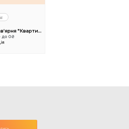
ії
Арт-кав’ярня "Квартира 35"
- до 0₴
ія