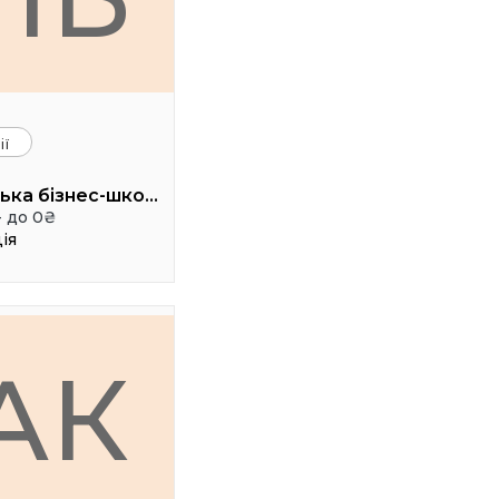
ії
Львівська бізнес-школа УКУ (LvBS)
- до 0₴
ія
АК