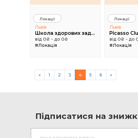
Локації
Локації
Львів
Львів
Школа здорових задоволень Чотири ключі
Picasso Cl
від 0₴ - до 0₴
від 0₴ - до 
#Локація
#Локація
«
1
2
3
4
5
6
»
Підписатися на знижк