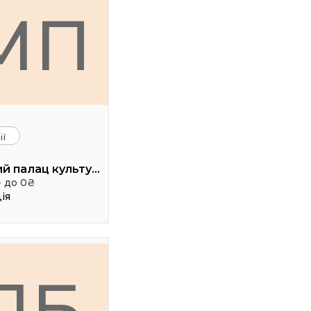
МП
ії
Міський палац культури ім. Гната Хоткевича
- до 0₴
ія
ЛБ