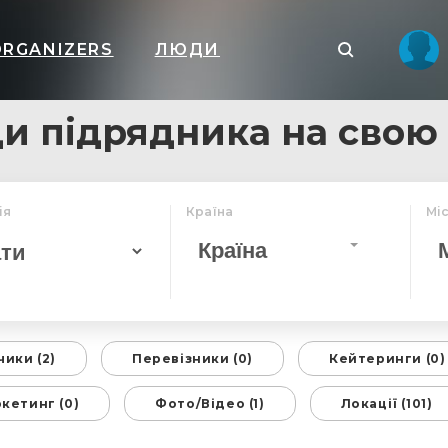
ORGANIZERS
ЛЮДИ
и підрядника на свою
ія
Країна
Мі
Країна
ики (2)
Перевізники (0)
Кейтеринги (0)
кетинг (0)
Фото/Відео (1)
Локації (101)