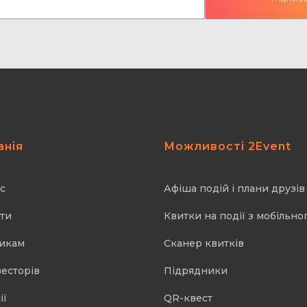
анія
Можливості 2Event
с
Афіша подій і плани друзів
ти
Квитки на події з мобільно
икам
Cканер квитків
весторів
Підрядники
ії
QR-квест