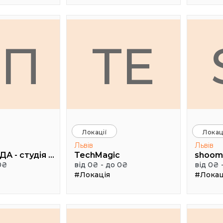
РП
TE
Локації
Локац
Львів
Львів
РУДА ПАНДА - студія дитячої творчості
TechMagic
shoom 
0₴
від 0₴ - до 0₴
від 0₴ 
#Локація
#Локац