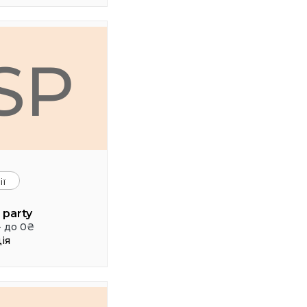
SP
ії
party
- до 0₴
ія