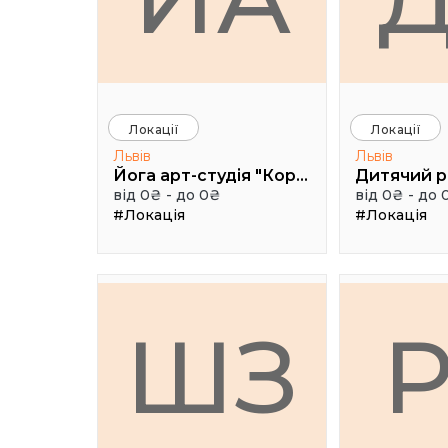
Локації
Локації
Львів
Львів
Йога арт-студія "Коралі"
від 0₴ - до 0₴
від 0₴ - до 
#Локація
#Локація
ШЗ