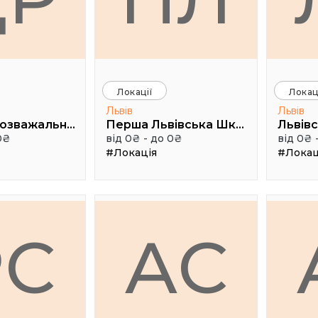
Локації
Локац
Львів
Львів
Дитячий розважально-пізнавальний клуб «Лис Микита»
Перша Львівська Школа ІТ Продаж
0₴
від 0₴ - до 0₴
від 0₴ 
#Локація
#Локац
PC
АС