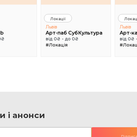
Локації
Локац
Львів
Львів
ub
Арт-паб СубКультура
0₴
від 0₴ - до 0₴
від 0₴ 
#Локація
#Локац
и і анонси