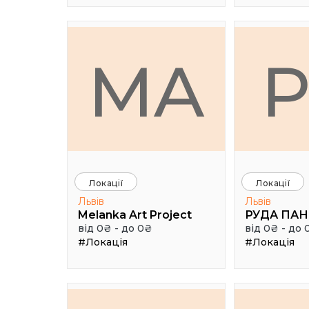
MA
Локації
Локації
Львів
Львів
Melanka Art Project
від 0₴ - до 0₴
від 0₴ - до 
#Локація
#Локація