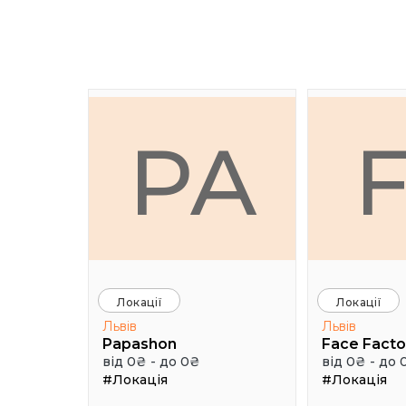
PA
Локації
Локації
Львів
Львів
Papashon
Face Facto
від 0₴ - до 0₴
від 0₴ - до 
#Локація
#Локація