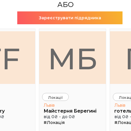
АБО
Зареєструвати підрядника
FF
МБ
Локації
Локац
Львів
Львів
ry
Майстерня Берегині
готель
0₴
від 0₴ - до 0₴
від 0₴ 
#Локація
#Локац