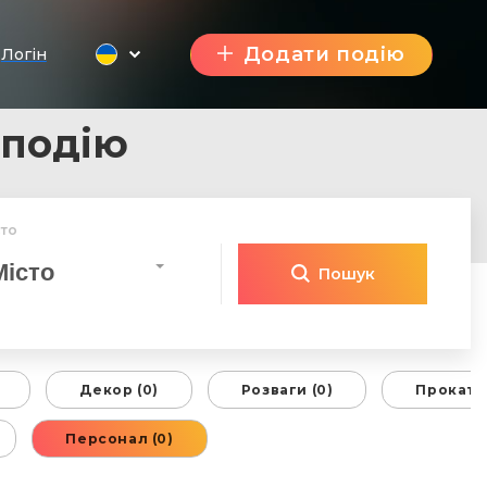
Додати подію
Логін
 подію
сто
Місто
Пошук
Декор (0)
Розваги (0)
Прокат т
Персонал (0)