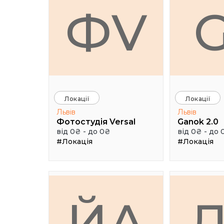
ФV
Локації
Локації
Львів
Львів
Фотостудія Versal
Ganok 2.0
від 0₴ - до 0₴
від 0₴ - до 
#Локація
#Локація
ЙА