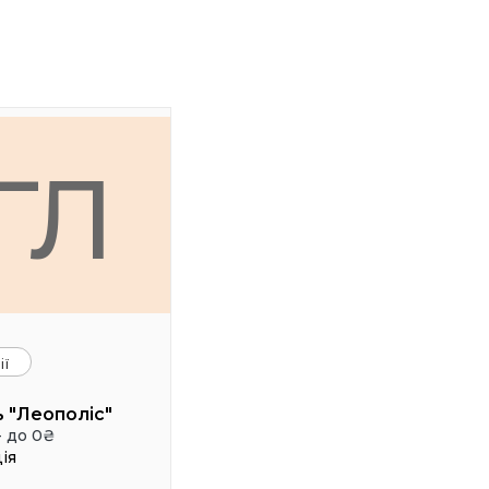
ГЛ
ії
 "Леополіс"
- до 0₴
ія