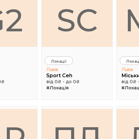
G2
SC
Локації
Локац
Львів
Львів
Sport Ceh
0₴
від 0₴ - до 0₴
від 0₴ 
#Локація
#Локац
ДР
ПЛ