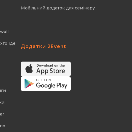
Мобільний додаток для семінару
wall
хто їде
Додатки 2Event
яги
ки
ar
 по