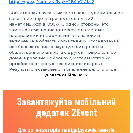
https://goo.gl/forms/KI5vpkVJB0aO1CMl2
Когнитивная наука начала XXI века – удивительное
сочетание двух встречных тенденций,
наметившихся в 1990-х. С одной стороны, это
заметное смещение интереса от "системы
переработки информации" к человеку и
включение в область когнитивных исследований
всё большего числа наук гуманитарного и
общественного цикла, а с другой – выраженное
доминирование нейронаук, методы которых
приобретают статус междисциплинарных.
Результатом становится появление целого ряда
новых исследовательских областей, от
Дізнатися більше
нейроэкономики до нейролитературоведения.
При этом
в когнитивистике оказываются востребованными
Завантажуйте мобільний
те идеи, которые были сформулированы в
отечественной культурно-деятельностной
додаток 2Event
психологии двадцатого столетия.
На лекции мы рассмотрим основные направления
современных когнитивных исследований и
попробуем обсудить некоторые перспективы, хотя
Для організаторів та відвідувачів івентів:
в настоящее время прогнозы экспертов со всей