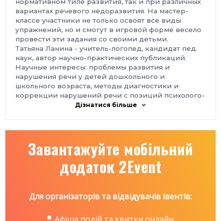
нормативном типе развития, так и при различных
вариантах речевого недоразвития. На мастер-
классе участники не только освоят все виды
упражнений, но и смогут в игровой форме весело
провести эти задания со своими детьми.
Татьяна Ланина - учитель-логопед, кандидат пед.
наук, автор научно-практических публикаций.
Научные интересы: проблемы развития и
нарушения речи у детей дошкольного и
школьного возраста, методы диагностики и
коррекции нарушений речи с позиций психолого-
педагогического и нейропсихологического
Дізнатися більше
подхода.
Вход свободный, но требуется предварительная
регистрация:
Завантажуйте мобільний
https://goo.gl/forms/ASY2eN1BtkuG9sQD2
Есть возможность принять участие в онлайн-
додаток 2Event
трансляции, билеты на сайте
http://event2016-
2017.ticketforevent.com/ru/
Подробности на сайте спецпроекта “Ребенок”
http://www.mip-event.com/calendar
Для організаторів та відвідувачів івентів:
Афіша подій та квитки онлайн