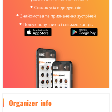
Список усіх відвідувачів
Знайомства та призначення зустрічей
Пошук попутників і співмешканців
Organizer
info