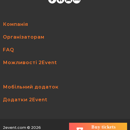
Компанія
Організаторам
FAQ
Можливості 2Event
Мобільний додаток
Додатки 2Event
Buy tickets
2event.com
© 2026
All rights reserved.