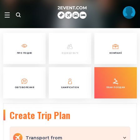
ПРО ПОДІЮ
ВІДВІДУВАЧІ
КОМПАНІЇ
ОБГОВОРЕННЯ
GAMIFICATION
ПЛАН ПОЇЗДКИ
Create Trip Plan
Transport from