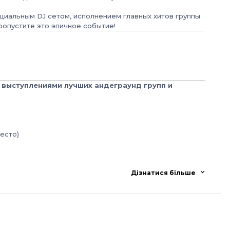
ециальным DJ сетом, исполнением главных хитов группы
ропустите это эпичное событие!
с выступлениями лучших андеграунд групп и
место)
ук.
Дізнатися більше