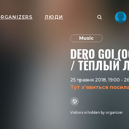
ORGANIZERS
ЛЮДИ
Music
DERO GOI (
/ ТЁПЛЫЙ
25 травня 2018, 19:00
-
26
Тут з’явиться посил
Visitors is hidden by organizer