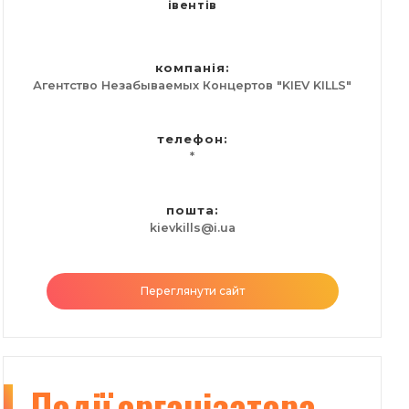
івентів
компанія:
Агентство Незабываемых Концертов "KIEV KILLS"
телефон:
*
пошта:
kievkills@i.ua
Переглянути сайт
Події
організатора