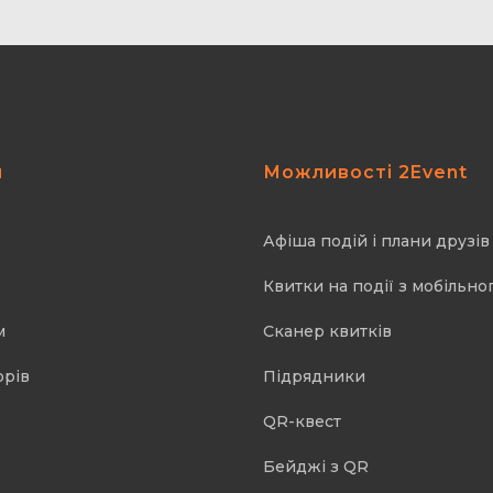
я
Можливості 2Event
Афіша подій і плани друзів
Квитки на події з мобільно
м
Cканер квитків
орів
Підрядники
QR-квест
Бейджі з QR