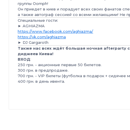
группы Oomph!
Он приедет в киев и порадует всех своих фанатов сп
а также автограф сессией со всеми желающими! Не п
Специальные гости:
► AGHIAZMA
https://www.facebook.com/aghiazma/
https://vk.com/aghiazma
► DJ Gargaroth
Также нас всех ждёт большая ночная afterparty 
диджеев Киева!
ВХОД
:
250 грн. - акционные первые 50 билетов.
300 грн. в предпродаже.
700 грн. - VIP билеты (футболка в подарок + сидячее 
400 грн. в день ивента.
Количество билетов ограничено - их всего 300 шт
Начало в 19:00 -
До утра!