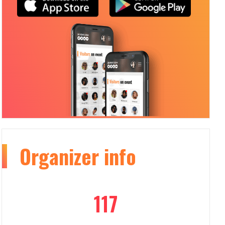
Organizer
info
117