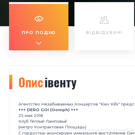
ПРО ПОДІЮ
ВІДВІДУВАЧІ
Опис
івенту
Агентство Незабываемых Концертов "Kiev Kills" предс
+++ DERO GOI (Oomph) +++
25 мая 2018
Клуб Тёплый Ламповый
(метро Контрактовая Площадь)
С гордостью анонсируем уникальное выступление Dero