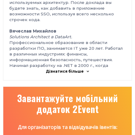
используемых архитектур. После доклада вы
будете знать, как добавить в приложение
возможности SSO, используя всего несколько
строчек кода.
Вячеслав Михайлов
Solutions Architect в DataArt.
Профессиональное образование в области
разработки ПО, занимается IT уже 20 лет. Работал
в различных индустриях: финансы,
информационная безопасность, путешествия.
Начинал разработку на .NET в 2000 г., когда
появились первые бета-версии. Богатый опыт
Дізнатися більше
разработки и проектирования различных
приложений, начиная от итеративной
переработки устаревших сложных легаси-систем и
Завантажуйте мобільний
заканчивая проектированием и разработкой
современных масштабируемых микросервисных
додаток 2Event
приложений с минимальным временем простоя.
План:
Введение.
Немного теории и истории.
Для організаторів та відвідувачів івентів:
Что такое OAuth2 и Open ID Connect.
Основные участники банкета — кто они?