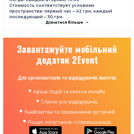
Стоимость соответствует условиям
пространства: первый час – 42 грн, каждый
последующий – 30 грн.
Дізнатися більше
Завантажуйте мобільний
додаток 2Event
Для організаторів та відвідувачів івентів:
Афіша подій та квитки онлайн
Список усіх відвідувачів
Знайомства та призначення зустрічей
Пошук попутників і співмешканців