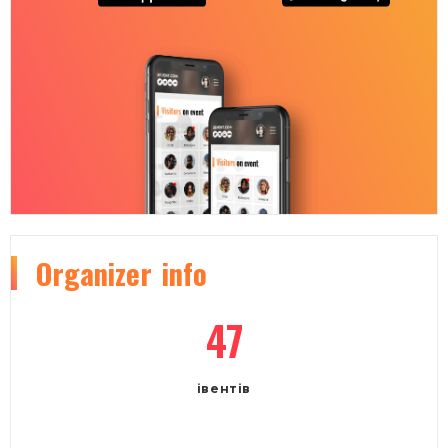
Organizer
info
47
івентів