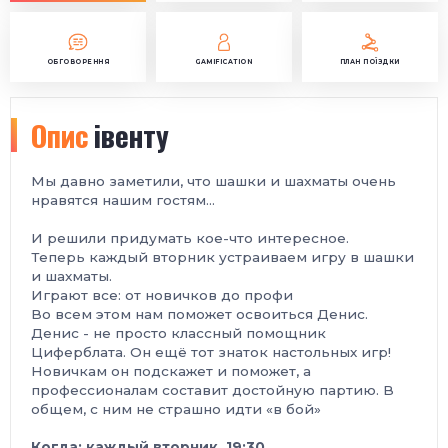
ОБГОВОРЕННЯ
GAMIFICATION
ПЛАН ПОЇЗДКИ
Опис
івенту
Мы давно заметили, что шашки и шахматы очень
нравятся нашим гостям...
И решили придумать кое-что интересное.
Теперь каждый вторник устраиваем игру в шашки
и шахматы.
Играют все: от новичков до профи
Во всем этом нам поможет освоиться Денис.
Денис - не просто классный помощник
Циферблата. Он ещё тот знаток настольных игр!
Новичкам он подскажет и поможет, а
профессионалам составит достойную партию. В
общем, с ним не страшно идти «в бой»
Когда: каждый вторник, 19:30