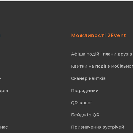
я
Можливості 2Event
Афіша подій і плани друзів
Квитки на події з мобільно
м
Cканер квитків
орів
Підрядники
QR-квест
Бейджі з QR
 нас
Призначення зустрічей