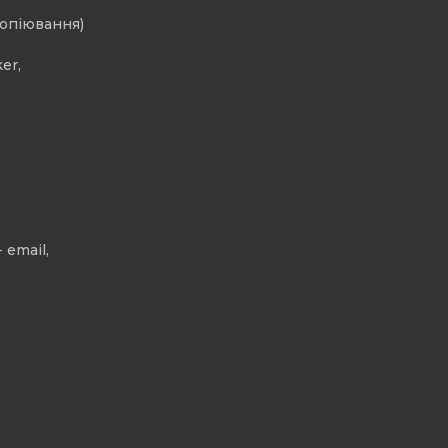
копіювання)
er,
 email,