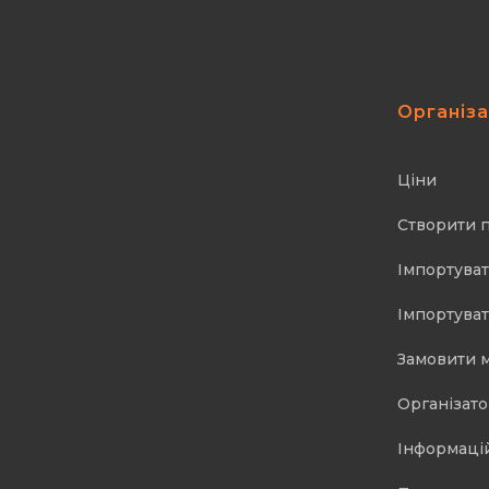
Організ
Ціни
Створити 
Імпортуват
Імпортуват
Замовити 
Організат
Інформаці