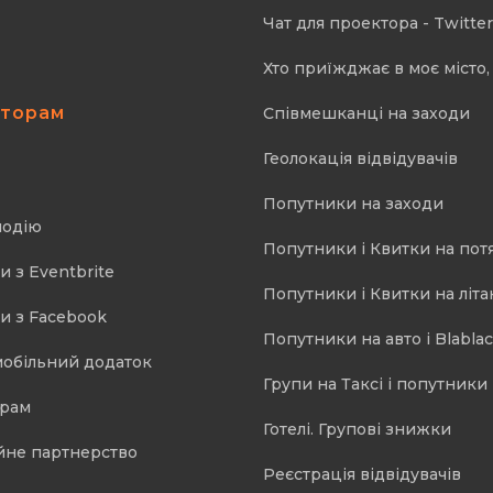
Чат для проектора - Twitter
Хто приїжджає в моє місто, 
аторам
Співмешканці на заходи
Геолокація відвідувачів
Попутники на заходи
подію
Попутники і Квитки на пот
и з Eventbrite
Попутники і Квитки на літа
и з Facebook
Попутники на авто і Blablac
мобільний додаток
Групи на Таксі і попутники 
орам
Готелі. Групові знижки
йне партнерство
Реєстрація відвідувачів