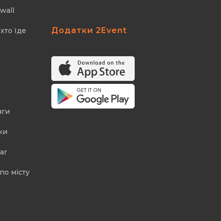
wall
Додатки 2Event
хто їде
яги
ки
ar
по місту