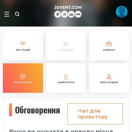
ПРО ПОДІЮ
ВІДВІДУВАЧІ
КОМПАНІЇ
ОБГОВОРЕННЯ
GAMIFICATION
ПЛАН ПОЇЗДКИ
Обговорення
Чат для
проектору
Якщо ви шукаєте в оренду місце