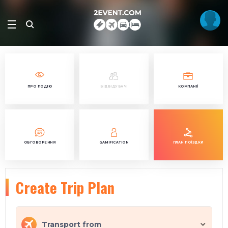
ПРО ПОДІЮ
ВІДВІДУВАЧІ
КОМПАНІЇ
ОБГОВОРЕННЯ
GAMIFICATION
ПЛАН ПОЇЗДКИ
Create Trip Plan
Transport from