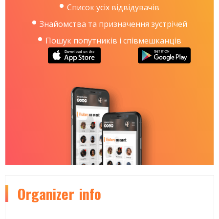
Список усіх відвідувачів
Знайомства та призначення зустрічей
Пошук попутників і співмешканців
Organizer
info