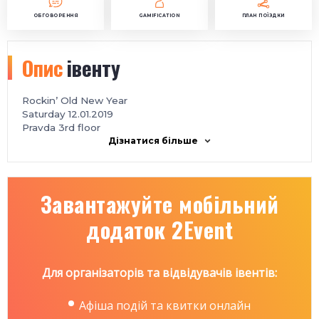
ОБГОВОРЕННЯ
GAMIFICATION
ПЛАН ПОЇЗДКИ
Опис
івенту
Rockin’ Old New Year
Saturday 12.01.2019
Pravda 3rd floor
Дізнатися більше
Завантажуйте мобільний
додаток 2Event
Для організаторів та відвідувачів івентів:
Афіша подій та квитки онлайн