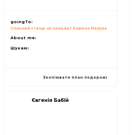
goingTo:
Сольний стенд-ап концерт Кирила Мазура
About me:
Шукаю:
Зкопіювати план подорожі
Євгенія Бабій