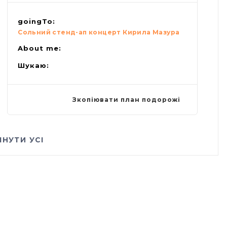
goingTo:
Сольний стенд-ап концерт Кирила Мазура
About me:
Шукаю:
Зкопіювати план подорожі
ЯНУТИ УСІ