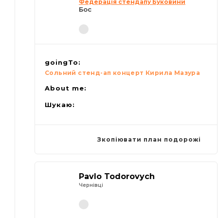
Федерація стендапу Буковини
Бос
goingTo:
Сольний стенд-ап концерт Кирила Мазура
About me:
Шукаю:
Зкопіювати план подорожі
Pavlo Todorovych
Чернівці