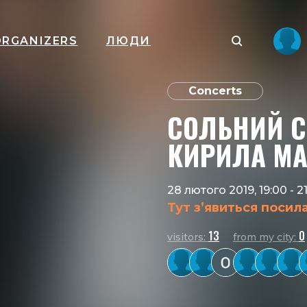
ORGANIZERS
ЛЮДИ
Concerts
СОЛЬНИЙ С
КИРИЛА МА
28 лютого 2019, 19:00
-
2
Тут з’явиться посил
13
0
visitors:
from my city: