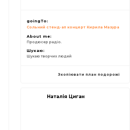
goingTo:
Сольний стенд-ап концерт Кирила Мазура
About me:
Продюсер радіо.
Шукаю:
Шукаю творчих людей
Зкопіювати план подорожі
Наталія Циган