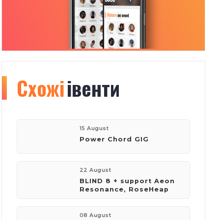
Схожі
Organizer
івенти
info
13
158
15 August
Power Chord GIG
івентів
відвідувачів
22 August
BLIND 8 + support Aeon
Resonance, RoseHeap
компанія:
Федерація Стенд-апу Буковини
08 August