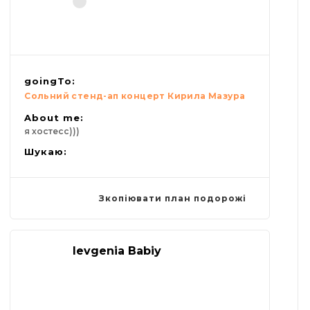
goingTo:
Сольний стенд-ап концерт Кирила Мазура
About me:
я хостесс)))
Шукаю:
Зкопіювати план подорожі
Ievgenia Babiy