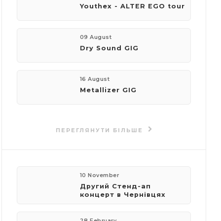
Youthex - ALTER EGO tour
телефон:
+380508812166
09 August
Dry Sound GIG
пошта:
gryndik21@gmail.com
16 August
Metallizer GIG
Події
організатора
ПЕРЕГЛЯНУТИ БІЛЬШЕ
10 November
Другий Стенд-ап
концерт в Чернівцях
28 February