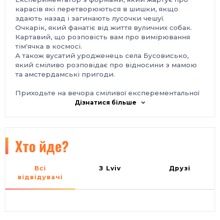
карасів які перетворюються в шишки, якщо
здають назад і загинають лусочки чешуї.
Очкарік, який фанатіє від життя вуличних собак.
Картавий, що розповість вам про вимірювання
тім'ячка в космосі.
А також вусатий уродженець села Бусовисько,
який сміливо розповідає про відносини з мамою
та амстердамські пригоди.
Приходьте на вечора сміливої експерементальної
комедії в вашому місті!
Дізнатися більше
Арт студія «Passage» Заводська 31, 2 поверх.
Хто йде?
Всі
З Lviv
Друзі
відвідувачі