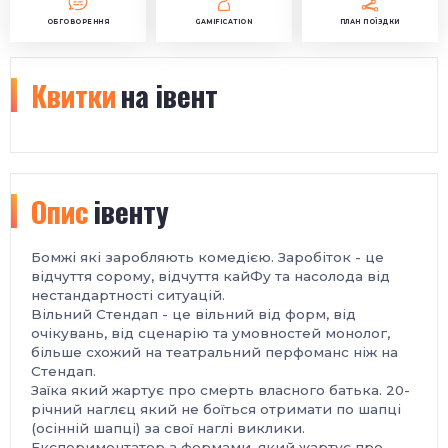
ОБГОВОРЕННЯ
GAMIFICATION
ПЛАН ПОЇЗДКИ
Квитки
на івент
Опис
івенту
Бомжі які заробляють комедією. Заробіток - це
відчуття сорому, відчуття кайФу та насолода від
нестандартності ситуацій.
Вільний Стендап - це вільний від форм, від
очікувань, від сценарію та умовностей монолог,
більше схожий на театральний перфоманс ніж на
Стендап.
Заїка який жартує про смерть власного батька. 20-
річний наглєц який не боїться отримати по шапці
(осінній шапці) за свої наглі виклики.
Експериментатор з формами, який жартує про