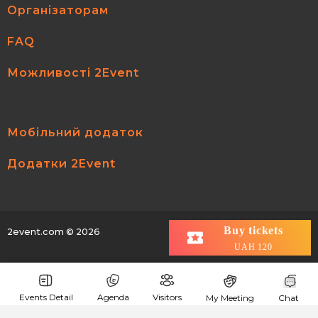
Організаторам
FAQ
Можливості 2Event
Мобільний додаток
Додатки 2Event
Buy tickets
2event.com
© 2026
All rights reserved.
UAH 120
Events Detail
Agenda
Visitors
My Meeting
Chat