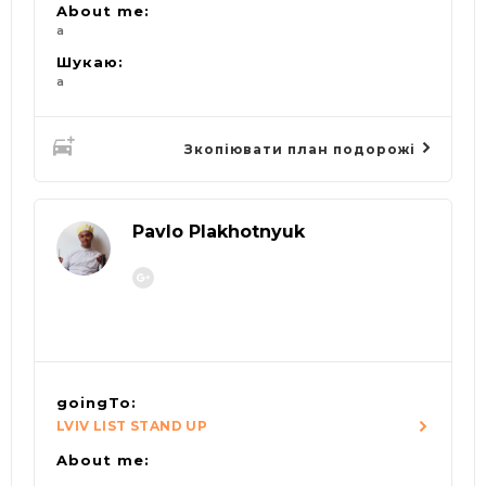
About me:
a
Шукаю:
a
Зкопіювати план подорожі
Pavlo Plakhotnyuk
goingTo:
LVIV LIST STAND UP
About me: