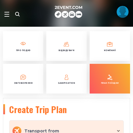
ПРО ПОДІЮ
ВІДВІДУВАЧІ
КОМПАНІЇ
ОБГОВОРЕННЯ
GAMIFICATION
ПЛАН ПОЇЗДКИ
Create Trip Plan
Transport from