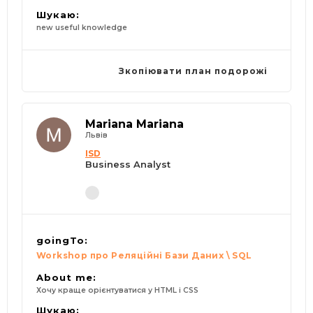
Шукаю:
new useful knowledge
Зкопіювати план подорожі
Mariana Mariana
Львів
ISD
Business Analyst
goingTo:
Workshop про Реляційні Бази Даних \ SQL
About me:
Хочу краще орієнтуватися у HTML і CSS
Шукаю: