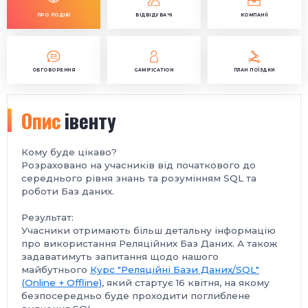
ПРО ПОДІЮ
ВІДВІДУВАЧІ
КОМПАНІЇ
ОБГОВОРЕННЯ
GAMIFICATION
ПЛАН ПОЇЗДКИ
Опис
івенту
Кому буде цікаво?
Розраховано на учасників від початкового до
середнього рівня знань та розумінням SQL та
роботи Баз даних.
Результат:
Учасники отримають більш детальну інформацію
про використання Реляційних Баз Даних. А також
задаватимуть запитання щодо нашого
майбутнього
Курс "Реляційні Бази Даних/SQL"
(Online + Offline)
, який стартує 16 квітня, на якому
безпосередньо буде проходити поглиблене