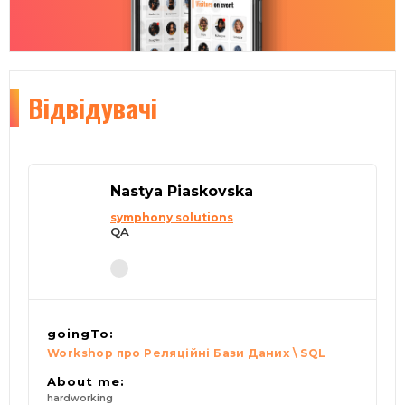
Відвідувачі
Nastya Piaskovska
symphony solutions
QA
goingTo:
Workshop про Реляційні Бази Даних \ SQL
About me:
hardworking