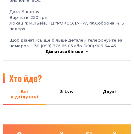
вивчення SQL.
Дата: 9 квітня
Вартість: 250 грн
Локація: м.Львів, ТЦ "РОКСОЛАНА", пл.Соборна 14, 3
поверх
Щоб дізнатись ще більше деталей телефонуйте за
номером: +38 (099) 376 65 05 або (098) 903 64 45
Інформаційний Портал Cпільноти:
Дізнатися більше
http://www.quality-assurance-group.com/
Cайт Спільноти:
http://www.qagroup.com.ua
Хто йде?
Всі
З Lviv
Друзі
відвідувачі