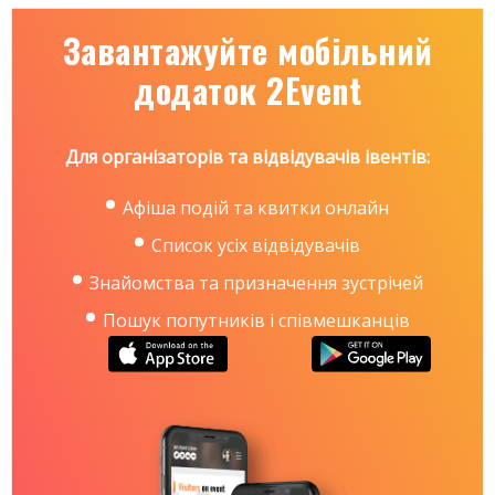
-Грамотно завершити проект
Завантажуйте мобільний
Вартість: 350 грн
додаток 2Event
Місце проведення: м.Львів, пл.Соборна 14, ТЦ
"Роксолана",3 поверх.
Для організаторів та відвідувачів івентів:
Щоб дізнатись ще більше деталей телефонуйте за
номером: +38 (099) 376 65 05 або (098) 903 64 45
Афіша подій та квитки онлайн
Інформаційний Портал Cпільноти:
Список усіх відвідувачів
http://www.quality-assurance-group.com/
Cайт Спільноти:
http://www.qagroup.com.ua
Знайомства та призначення зустрічей
Пошук попутників і співмешканців