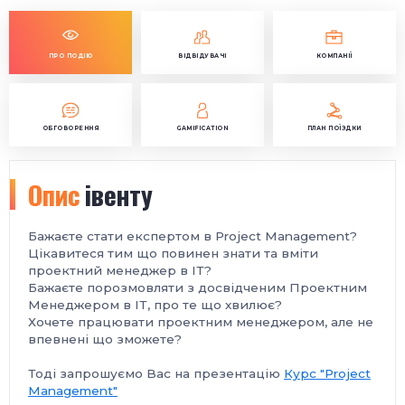
ПРО ПОДІЮ
ВІДВІДУВАЧІ
КОМПАНІЇ
ОБГОВОРЕННЯ
GAMIFICATION
ПЛАН ПОЇЗДКИ
Опис
івенту
Бажаєте стати експертом в Project Management?
Цікавитеся тим що повинен знати та вміти
проектний менеджер в ІТ?
Бажаєте порозмовляти з досвідченим Проектним
Менеджером в ІТ, про те що хвилює?
Хочете працювати проектним менеджером, але не
впевнені що зможете?
Тоді запрошуємо Вас на презентацію
Курс "Project
Management"