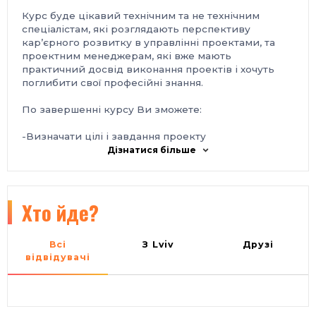
Курс буде цікавий технічним та не технічним
спеціалістам, які розглядають перспективу
кар’єрного розвитку в управлінні проектами, та
проектним менеджерам, які вже мають
практичний досвід виконання проектів і хочуть
поглибити свої професійні знання.
По завершенні курсу Ви зможете:
-Визначати цілі і завдання проекту
-Грамотно розпочати проект, що значно зменшує
Дізнатися більше
ймовірність проблем у майбутньому
-Розбивати проект на етапи і планувати структуру
проектних завдань
-Створювати правильну структуру проектної
Хто йде?
команди
-Визначати терміни реалізації проекту
-Визначати ризики на проекті, та вміти керувати
Всі
З Lviv
Друзі
ними
відвідувачі
-Створювати систему показників контролю за
виконанням проекту
-Вирішувати кризові ситуації на проекті та
керувати змінами