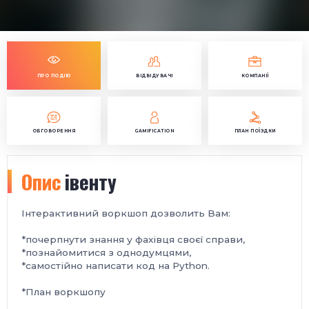
ПРО ПОДІЮ
ВІДВІДУВАЧІ
КОМПАНІЇ
ОБГОВОРЕННЯ
GAMIFICATION
ПЛАН ПОЇЗДКИ
Опис
івенту
Інтерактивний воркшоп дозволить Вам:
*почерпнути знання у фахівця своєї справи,
*познайомитися з однодумцями,
*самостійно написати код на Python.
*План воркшопу