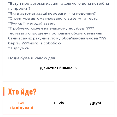
*Вступ про автоматизація та для чого вона потрібна
на проекті?
*Які в автоматизації переваги і які недоліки?
*Структура автоматизованого suite -у та тесту.
*Функції (методи) assert
*Пробуємо кожен на власному ноутбуці ????
тестувати спрощену програмку обслуговування
банківських рахунків, тому обов'язкова умова ????
беріть ????його із собобою
* Підсумки
Подія буде цікавою для:
* QA які хочуть автоматизовувати,
Дізнатися більше
* студентів -- айтішників
* айтішників, яким потрібно вивчити Python,
*усім, хто хоче автоматизовуати своє буденне
життя.
Хто йде?
* Субота: 16/02/19
*Початок з 13:00 до 15:30
Всі
З Lviv
Друзі
* Вартість заходу: 200 грн.
відвідувачі
* Місце проведення: пл.Соборна 14, ТЦ "Роксолана"