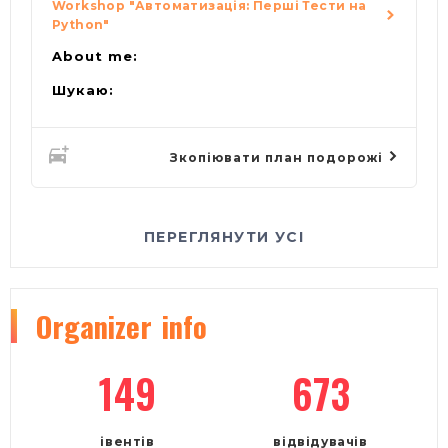
Workshop "Автоматизація: Перші Тести на
Python"
About me:
Шукаю:
Зкопіювати план подорожі
ПЕРЕГЛЯНУТИ УСІ
Organizer
info
149
673
івентів
відвідувачів