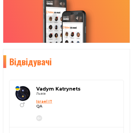
Відвідувачі
Vadym Katrynets
Львів
Israel IT
QA