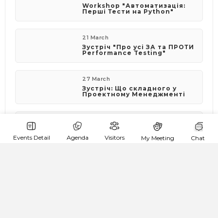
Workshop "Автоматизація:
Перші Тести на Python"
21 March
Зустріч "Про усі ЗА та ПРОТИ
Performance Testing"
27 March
Зустріч: Що складного у
Проектному Менеджменті
09 April
Workshop про Реляційні Бази
Даних \ SQL
Events Detail
Agenda
Visitors
My Meeting
Chat
15 April
Практичний курс "Jira.
Confluence. TestRail"