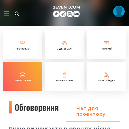
ПРО ПОДІЮ
ВІДВІДУВАЧІ
КОМПАНІЇ
ОБГОВОРЕННЯ
GAMIFICATION
ПЛАН ПОЇЗДКИ
Обговорення
Чат для
проектору
Якщо ви шукаєте в оренду місце