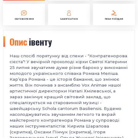
ОБГОВОРЕННЯ
GAMIFICATION
ПЛАН ПОЇЗДКИ
Опис
івенту
Наш спосіб порятунку від спеки - "Контратенорова
сієста"! У вечірній прохолоді кірхи Святої Катерини
25 липня звучатиме дуже різне бароко у виконанні
молодого українського співака Романа Меліша.
Кар’єра Романа - це історія бажання, що змінює
життя. Він починав з ансамблю Vox Animae нашої
артистичної директорки Наталі Хмілевської, а
зараз закінчує кращий світовий заклад, що
спеціалізується на старовинній музиці -
швейцарську Schola cantorum Basiliensis. Будемо
насолоджуватись звучанням легкого та вкрай
майстерного контратенора Романа у супроводі
наших інструменталістів: Кирила Шарапова
(скрипка), Оксани Пінчук (скрипка), Ігоря
Завгороднього (альт), Ольги Жукової (віолончель),