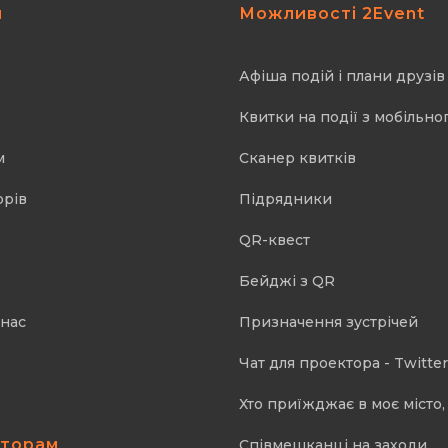
я
Можливості 2Event
Афіша подій і плани друзів
Квитки на події з мобільно
м
Cканер квитків
орів
Підрядники
QR-квест
Бейджі з QR
 нас
Призначення зустрічей
Чат для проектора - Twitter
Хто приїжджає в моє місто, 
аторам
Співмешканці на заходи