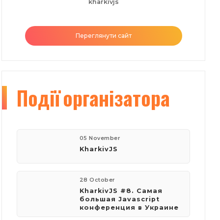
kharkivjs
Переглянути сайт
Події
організатора
05 November
KharkivJS
28 October
KharkivJS #8. Самая
большая Javascript
конференция в Украине