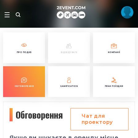
ПРО ПОДІЮ
ВІДВІДУВАЧІ
КОМПАНІЇ
ОБГОВОРЕННЯ
GAMIFICATION
ПЛАН ПОЇЗДКИ
Обговорення
Чат для
проектору
Якщо ви шукаєте в оренду місце