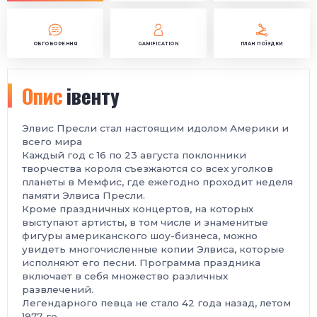
ОБГОВОРЕННЯ
GAMIFICATION
ПЛАН ПОЇЗДКИ
Опис
івенту
Элвис Пресли стал настоящим идолом Америки и
всего мира
Каждый год с 16 по 23 августа поклонники
творчества короля съезжаются со всех уголков
планеты в Мемфис, где ежегодно проходит неделя
памяти Элвиса Пресли.
Кроме праздничных концертов, на которых
выступают артисты, в том числе и знаменитые
фигуры американского шоу-бизнеса, можно
увидеть многочисленные копии Элвиса, которые
исполняют его песни. Программа праздника
включает в себя множество различных
развлечений.
Легендарного певца не стало 42 года назад, летом
1977-го.