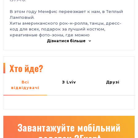
В этом году Мемфис переезжает к нам, в Теплый
Ламповый.
Хиты американского рок-н-ролла, танцы, дресс-
код для всех, подарок за лучший костюм,
креативные фото-зоны, где можно
сфотографироваться с Элвисом и и другими
Дізнатися більше
артистами эпохи рок-н-ролла, сюрпризы и
розыгрыши.
Медиа поддержка
Хто йде?
Знай.ua
,
Z Y U N D E X
,
TV.UA
,
NEWSONE TV
,
tochka.net
,
bigmir)ne
t
Все будет Rock’n’roll
По всем вопросам
Yudzhen Lovich
Всі
З Lviv
Друзі
відвідувачі
Завантажуйте мобільний