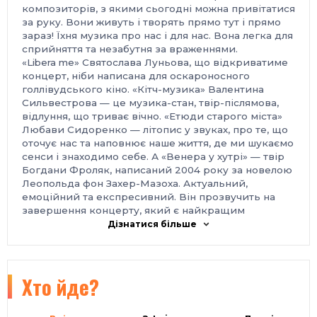
композиторів, з якими сьогодні можна привітатися
за руку. Вони живуть і творять прямо тут і прямо
зараз! Їхня музика про нас і для нас. Вона легка для
сприйняття та незабутня за враженнями.
«Libera me» Святослава Луньова, що відкриватиме
концерт, ніби написана для оскароносного
голлівудського кіно. «Кітч-музика» Валентина
Сильвестрова — це музика-стан, твір-післямова,
відлуння, що триває вічно. «Етюди старого міста»
Любави Сидоренко — літопис у звуках, про те, що
оточує нас та наповнює наше життя, де ми шукаємо
сенси і знаходимо себе. А «Венера у хутрі» — твір
Богдани Фроляк, написаний 2004 року за новелою
Леопольда фон Захер-Мазоха. Актуальний,
емоційний та експресивний. Він прозвучить на
завершення концерту, який є найкращим
плейлистом сучасної української класичної музики
Дізнатися більше
без жодних стереотипів, яку справді хочеться
слухати, відчувати й неодмінно мати на своєму
гаджеті на всі випадки життя.
Організатори та партнери
Хто йде?
Х
V
І
I
I
фестиваль CONTEMPORARY MUSIC DAYS IN
VINNYTSIA-2019 проходить за сприяння Сергія