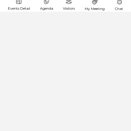
CONTEMPORARY MUSIC DAYS IN VINNYTSIA-
2019. «Венера у хутрі» проекту Ukrainian Live.
Events Detail
Agenda
Visitors
My Meeting
Chat
About me:
Шукаю:
Зкопіювати план подорожі
Bondareva Aleksandra
NGC
Event Organizer
goingTo:
CONTEMPORARY MUSIC DAYS IN VINNYTSIA-
2019. «Венера у хутрі» проекту Ukrainian Live.