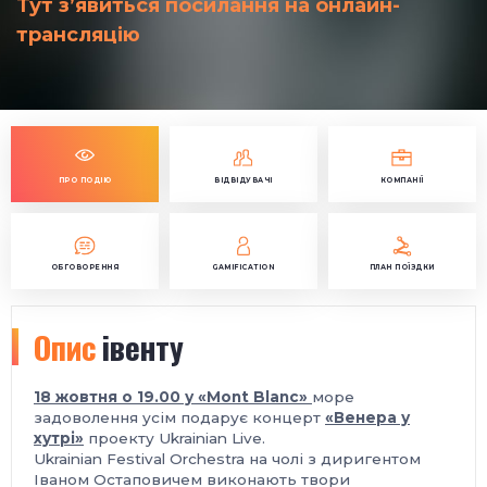
Тут з’явиться посилання на онлайн-
трансляцію
ПРО ПОДІЮ
ВІДВІДУВАЧІ
КОМПАНІЇ
ОБГОВОРЕННЯ
GAMIFICATION
ПЛАН ПОЇЗДКИ
Опис
івенту
18 жовтня о 19.00 у «Моnt Blanc»
море
задоволення усім подарує концерт
«Венера у
хутрі»
проекту Ukrainian Live.
Ukrainian Festival Orchestra на чолі з диригентом
Іваном Остаповичем виконають твори