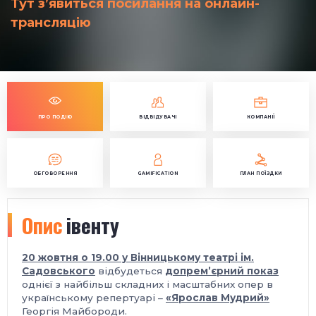
Тут з’явиться посилання на онлайн-
трансляцію
ПРО ПОДІЮ
ВІДВІДУВАЧІ
КОМПАНІЇ
ОБГОВОРЕННЯ
GAMIFICATION
ПЛАН ПОЇЗДКИ
Опис
івенту
20 жовтня о 19.00 у Вінницькому театрі ім.
Садовського
відбудеться
допрем’єрний показ
однієї з найбільш складних і масштабних опер в
українському репертуарі –
«Ярослав Мудрий»
Георгія Майбороди.