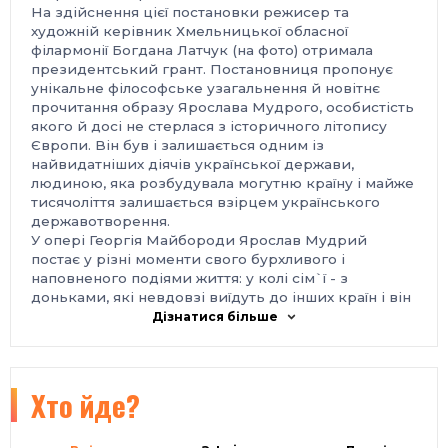
На здійснення цієї постановки режисер та
художній керівник Хмельницької обласної
філармонії Богдана Латчук (на фото) отримала
президентський грант. Постановниця пропонує
унікальне філософське узагальнення й новітнє
прочитання образу Ярослава Мудрого, особистість
якого й досі не стерлася з історичного літопису
Європи. Він був і залишається одним із
найвидатніших діячів української держави,
людиною, яка розбудувала могутню країну і майже
тисячоліття залишається взірцем українського
державотворення.
У опері Георгія Майбороди Ярослав Мудрий
постає у різні моменти свого бурхливого і
наповненого подіями життя: у колі сім`ї - з
доньками, які невдовзі виїдуть до інших країн і він
уже ніколи їх не побачить, з будівничим
Дізнатися більше
Софійського собору Журейком, у роздумах із
ченцем Сильвестром, образ якого співвідносний з
історичною постаттю митрополита Іларіона,
першого русича, поставленого Ярославом на
Хто йде?
кафедру всупереч волі константинопольського
патріарха, який міцно тримав під своєю опікою