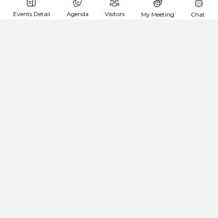
goingTo:
Events Detail
Agenda
Visitors
My Meeting
Chat
CONTEMPORARY MUSIC DAYS IN VINNYTSIA-
2019. Допрем’єрний показ опери «Ярослав
Мудрий»
About me:
Шукаю:
Зкопіювати план подорожі
Vladyslav Paskar
goingTo: