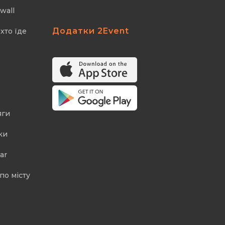
wall
Додатки 2Event
хто їде
яги
ки
ar
по місту