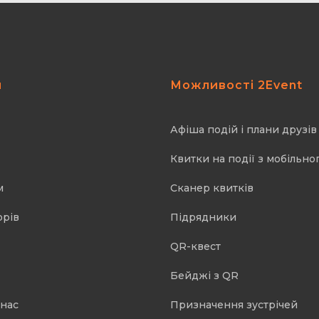
я
Можливості 2Event
Афіша подій і плани друзів
Квитки на події з мобільно
м
Cканер квитків
орів
Підрядники
QR-квест
Бейджі з QR
 нас
Призначення зустрічей