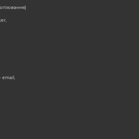
копіювання)
er,
 email,