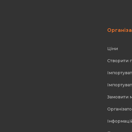
Організ
Ціни
Створити 
Імпортуват
Імпортуват
Замовити 
Організат
Інформаці