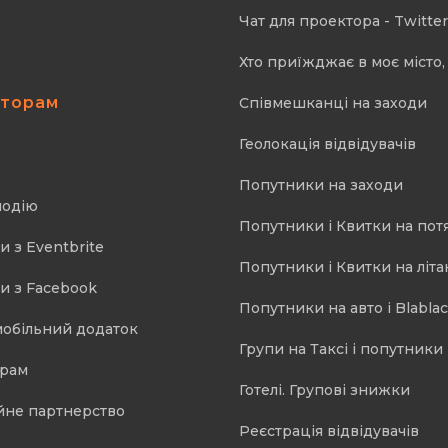
Чат для проектора - Twitter
Хто приїжджає в моє місто, 
аторам
Співмешканці на заходи
Геолокація відвідувачів
Попутники на заходи
подію
Попутники і Квитки на пот
и з Eventbrite
Попутники і Квитки на літа
и з Facebook
Попутники на авто і Blablac
мобільний додаток
Групи на Таксі і попутники 
орам
Готелі. Групові знижки
йне партнерство
Реєстрація відвідувачів