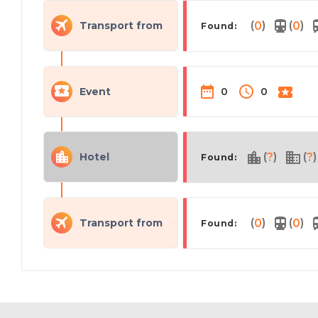
(
)
(
)
Transport from
0
0
Found:
Event
0
0
(
)
(
)
Hotel
?
?
Found:
(
)
(
)
Transport from
0
0
Found: