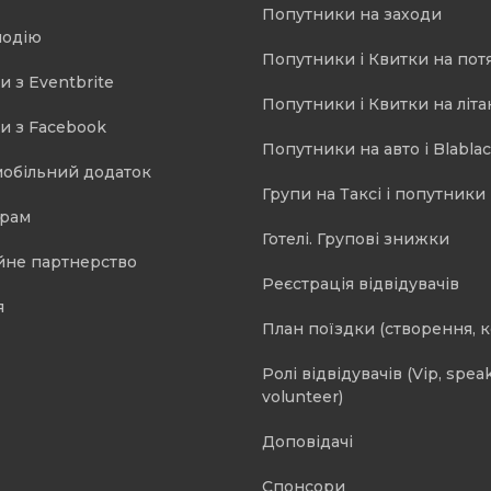
Попутники на заходи
подію
Попутники і Квитки на пот
и з Eventbrite
Попутники і Квитки на літа
и з Facebook
Попутники на авто і Blablac
мобільний додаток
Групи на Таксі і попутники 
орам
Готелі. Групові знижки
йне партнерство
Реєстрація відвідувачів
я
План поїздки (створення, 
Ролі відвідувачів (Vip, speak
volunteer)
Доповідачі
Спонсори