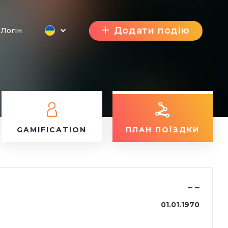
Додати подію
Логін
GAMIFICATION
ПЛАН ПОЇЗДКИ
–
–
01.01.1970