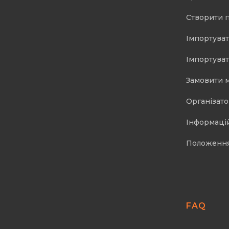
Створити 
Імпортуват
Імпортуват
Замовити 
Організат
Інформаці
Положенн
FAQ