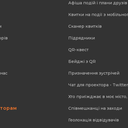
Афіша подій і плани друзів
Квитки на події з мобільно
м
Cканер квитків
орів
Підрядники
QR-квест
Бейджі з QR
 нас
Призначення зустрічей
Чат для проектора - Twitter
Хто приїжджає в моє місто, 
аторам
Співмешканці на заходи
Геолокація відвідувачів