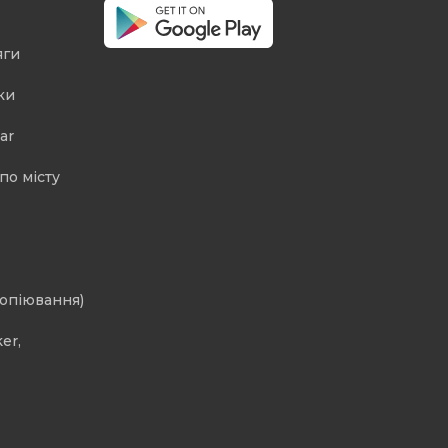
яги
ки
ar
по місту
копіювання)
er,