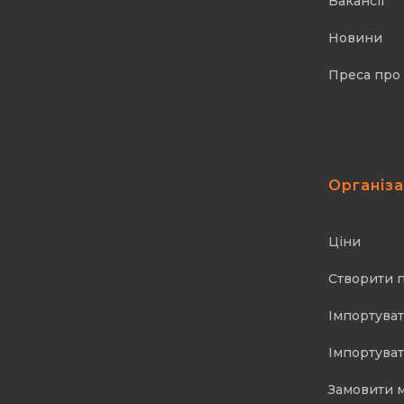
Вакансії
Новини
Преса про
Організ
Ціни
Створити 
Імпортуват
Імпортуват
Замовити 