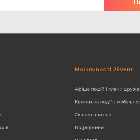
я
Можливості 2Event
Афіша подій і плани друзів
Квитки на події з мобільно
м
Cканер квитків
орів
Підрядники