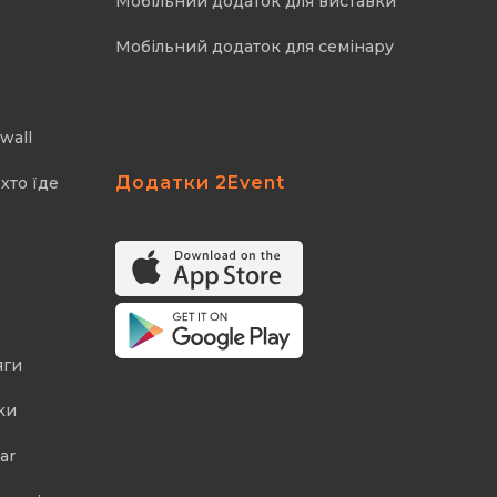
Мобільний додаток для виставки
Мобільний додаток для семінару
wall
Додатки 2Event
хто їде
яги
ки
ar