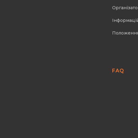
Організат
Інформаці
Положенн
FAQ