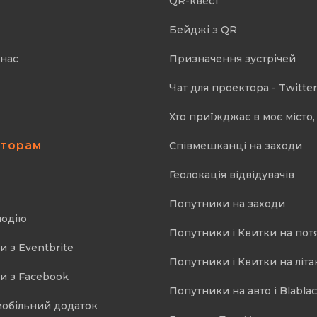
QR-квест
Бейджі з QR
 нас
Призначення зустрічей
Чат для проектора - Twitter
Хто приїжджає в моє місто, 
аторам
Співмешканці на заходи
Геолокація відвідувачів
Попутники на заходи
подію
Попутники і Квитки на пот
и з Eventbrite
Попутники і Квитки на літа
и з Facebook
Попутники на авто і Blablac
мобільний додаток