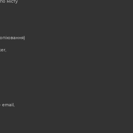
по місту
копіювання)
er,
 email,