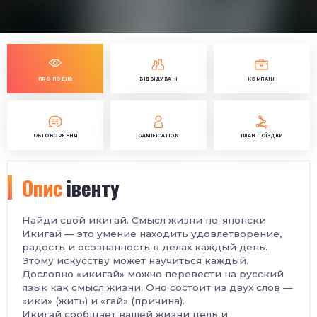
ПРО ПОДІЮ
ВІДВІДУВАЧІ
КОМПАНІЇ
ОБГОВОРЕННЯ
GAMIFICATION
ПЛАН ПОЇЗДКИ
Опис
івенту
Найди свой икигай.
Смысл жизни по-японски
Икигай — это умение находить удовлетворение,
радость и осознанность в делах каждый день.
Этому искусству может научиться каждый.
Дословно «икигай» можно перевести на русский
язык как смысл жизни. Оно состоит из двух слов —
«ики» (жить) и «гай» (причина).
Икигай сообщает вашей жизни цель и