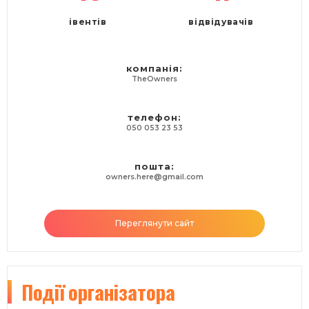
івентів
відвідувачів
компанія:
TheOwners
телефон:
050 053 23 53
пошта:
owners.here@gmail.com
Переглянути сайт
Події
організатора