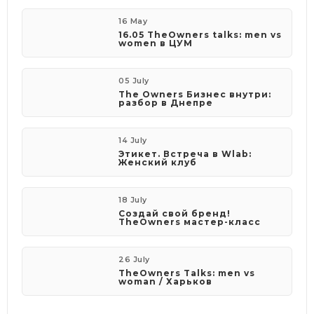
16 May
16.05 TheOwners talks: men vs
women в ЦУМ
05 July
The Owners Бизнес внутри:
разбор в Днепре
14 July
Этикет. Встреча в Wlab:
Женский клуб
18 July
Создай свой бренд!
TheOwners мастер-класс
26 July
TheOwners Talks: men vs
woman / Харьков