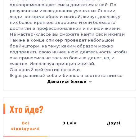
одновременно дает силы двигаться к ней. По
результатам исследования ученых из Японии,
люди, которые обрели икигай, живут дольше, у
них более крепкое здоровье и они большего
достигли в профессиональной и личной жизни.
На мастер-классе вы сможете найти свой икигай.
Так же в конце спикер проведет небольшой
брейншторм, на тему: каким образом можно
подправить свою нынешнюю деятельность, чтобы
она приносила не только больше денег, но, и
счастье. Используя принцип икигай.
Основный лейтмотив встречи.
Ikigai: развивай себя и бизнес в соответствии со
своими ценностями.
Дізнатися більше
Спикер:
Денис Козицкий - человек, нашедший свой Ikigai,
построивший новые бизнесы на его основе и ставший
более счастливым. Предприниматель, основатель и
Хто йде?
собственник бизнесов в сфере ИТ и спорта, коуч,
преподаватель kmbs и LvBS. Ikigai - главное
жизненное кредо.
Всі
З Lviv
Друзі
Бизнес и проекты Дениса:
відвідувачі
 Rearden Group - автоматизация предприятий на