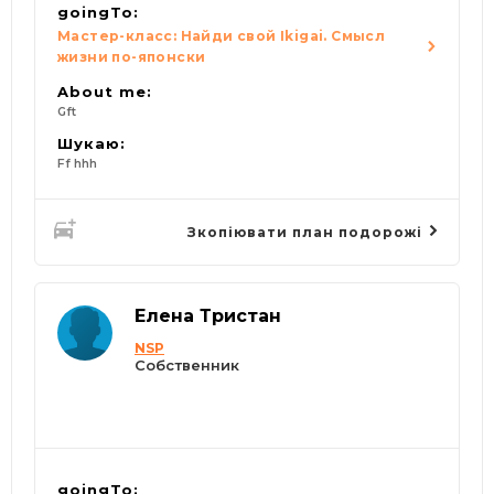
goingTo:
Мастер-класс: Найди свой Ikigai. Смысл
жизни по-японски
About me:
Gft
Шукаю:
Ff hhh
Зкопіювати план подорожі
Елена Тристан
NSP
Собственник
goingTo: